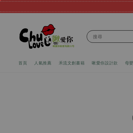
搜尋
首頁
人氣推薦
禾流文創書籍
啾愛你設計款
母