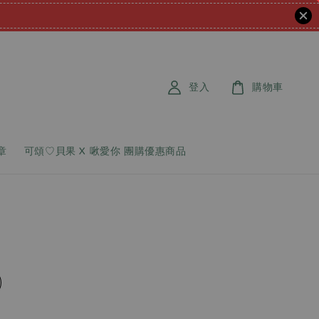
登入
購物車
章
可頌♡貝果 X 啾愛你 團購優惠商品