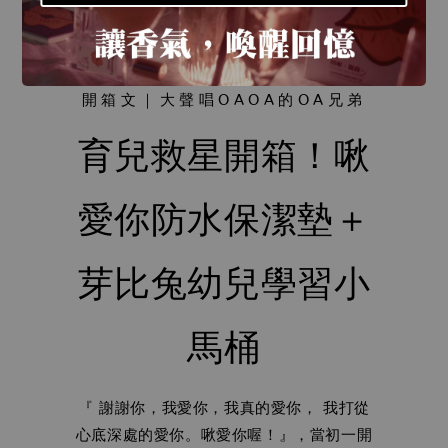
開箱文｜大聲唱OAOA的OA兄弟
育兒救星開箱！啾
愛你防水保潔墊＋
芽比兔幼兒學習小
馬桶
『 謝謝你，我愛你，我真的愛你， 我打從
心底深處的愛你。啾愛你喔！』，當初一開