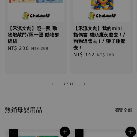
【禾流文創】照一照 動
【禾流文創】我的mini
物敲敲門/照一照 動物躲
指偶書 貓頭鷹夜遊去！/
貓貓
狗狗追雪去！/ 獅子睡覺
去！
Sale
NT$ 236
Regular
NT$ 299
Sale
NT$ 142
Regular
price
price
NT$ 180
price
price
1
/
19
熱銷母嬰用品
瀏覽全部
優惠
優惠