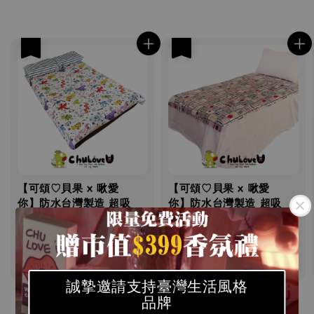
優惠
優惠
【可頌♡貝果 x 啾愛
【可頌♡貝果 x 啾愛
你】防水台灣製造 超吸
你】防水台灣製造 超吸
力超防水透氣超薄速乾防
力超防水透氣超薄速乾防
水保潔墊-XL號
水保潔墊-L號
(180x150cm)
(150x90cm)
Sale
NT$ 1,580
Regular
Sale
NT$ 925
Regular
NT$ 2,680
NT$ 1,480
price
price
price
price
誠摯邀請支持臺灣生活風格
品牌
1
/
19