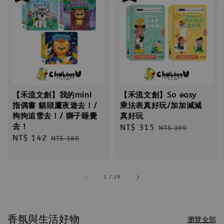
【禾流文創】我的mini
【禾流文創】So easy
指偶書 貓頭鷹夜遊去！/
乘法表真好玩/加加減減
狗狗追雪去！/ 獅子睡覺
真好玩
去！
Sale
NT$ 315
Regular
NT$ 399
Sale
NT$ 142
Regular
NT$ 180
price
price
price
price
1
/
19
香氛與生活好物
瀏覽全部