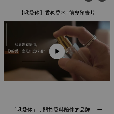
【啾愛你】香氛香水-前導預告片
「啾愛你」，關於愛與陪伴的品牌， 一