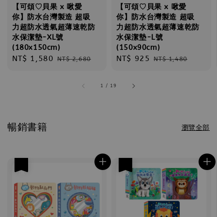
【可頌♡貝果 x 啾愛
【可頌♡貝果 x 啾愛
你】防水台灣製造 超吸
你】防水台灣製造 超吸
力超防水透氣超薄速乾防
力超防水透氣超薄速乾防
水保潔墊-XL號
水保潔墊-L號
(180x150cm)
(150x90cm)
Sale
NT$ 1,580
Regular
Sale
NT$ 925
Regular
NT$ 2,680
NT$ 1,480
price
price
price
price
1
/
19
暢銷書籍
瀏覽全部
優惠
優惠