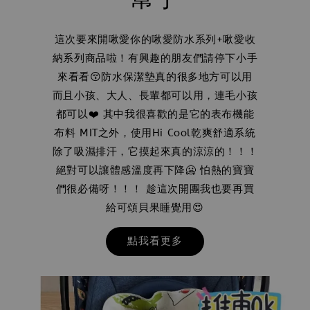
這次要來開啾愛你的啾愛防水系列+啾愛收
納系列商品啦！有興趣的朋友們請停下小手
來看看😚防水保潔墊真的很多地方可以用
而且小孩、大人、長輩都可以用，連毛小孩
都可以❤️ 其中我很喜歡的是它的表布機能
布料 MIT之外，使用Hi Cool乾爽舒適系統
除了吸濕排汗，它摸起來真的涼涼的！！！
絕對可以讓體感溫度再下降🥶 怕熱的寶寶
們很必備呀！！！ 趁這次開團我也要再買
給可頌貝果睡覺用😍
點我看更多