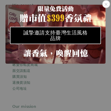
We accept
誠摯邀請支持臺灣生活風格
品牌
Quick links
關於啾愛你
啾愛你momo購物
啾愛你蝦皮商城
面交請點這
購買須知
退換貨須知
公司地址
Our mission