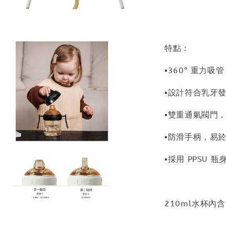
特點：
▪360° 重力
▪設計符合乳牙發育
▪雙重通氣閥門
▪防滑手柄，易
▪採用 PPSU
210ml水杯內含