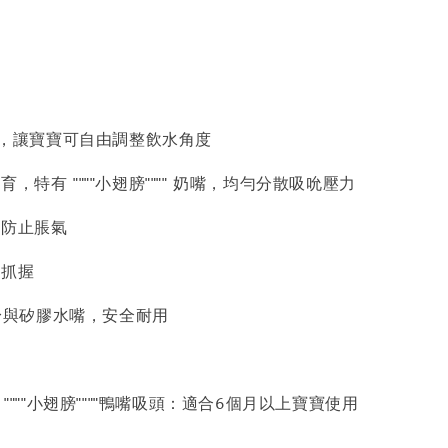
吸管，讓寶寶可自由調整飲水角度
，特有 """"小翅膀"""" 奶嘴，均勻分散吸吮壓力
，防止脹氣
於抓握
 瓶身與矽膠水嘴，安全耐用
 """"小翅膀""""鴨嘴吸頭：適合6個月以上寶寶使用