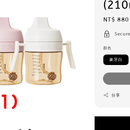
(21
Sale
NT$ 880
price
Secur
顏色
象牙白
分享