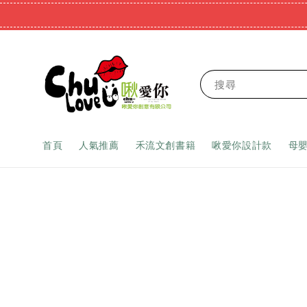
搜尋
首頁
人氣推薦
禾流文創書籍
啾愛你設計款
母