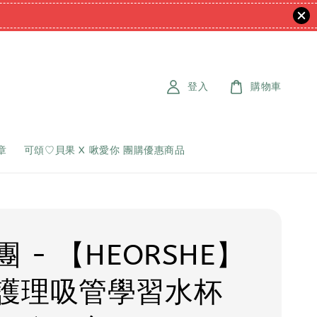
登入
購物車
章
可頌♡貝果 X 啾愛你 團購優惠商品
 - 【HEORSHE】
護理吸管學習水杯