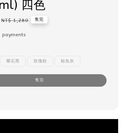
0ml) 四色
Regular
售完
NT$ 1,280
price
e payments
耀石黑
玫瑰粉
鯨魚灰
售完