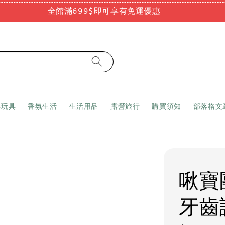
全館滿699$即可享有免運優惠
嬰玩具
香氛生活
生活用品
露營旅行
購買須知
部落格文
啾寶團
牙齒