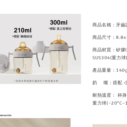
商品名稱：牙齒護
商品尺寸：8.8x1
商品材質：矽膠(吸管
SUS304(重力球
產品重量：140
奶 嘴：搭配 
耐熱溫度： 杯身(-
重力球(-20°C~1