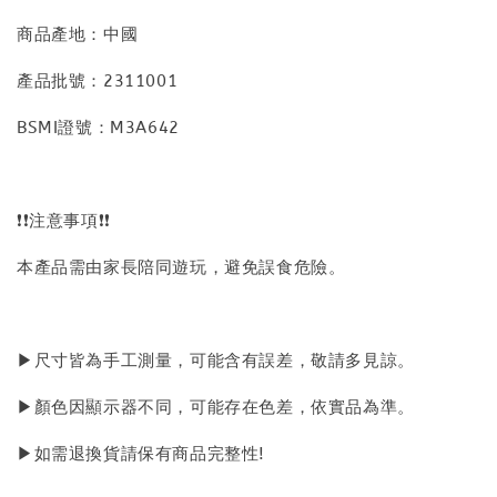
商品產地：中國
產品批號：2311001
BSMI證號：M3A642
❗❗注意事項❗❗
本產品需由家長陪同遊玩，避免誤食危險。
▶尺寸皆為手工測量，可能含有誤差，敬請多見諒。
▶顏色因顯示器不同，可能存在色差，依實品為準。
▶如需退換貨請保有商品完整性!