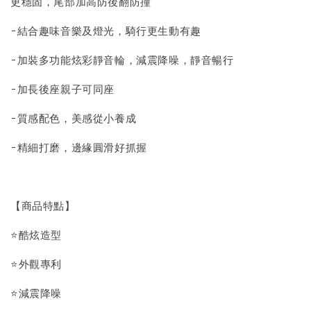
更穩固，尾部加高防後翻防撞
-結合趣味音樂及燈光，騎行更生動有趣
-加裝多功能炫彩靜音輪，減震降噪，靜音暢行
-加長後座親子可同座
-質感配色，美感從小養成
-精細打磨，邊緣圓滑好抓握
【商品特點】
⭐酷炫造型
⭐外觀專利
⭐減震降噪