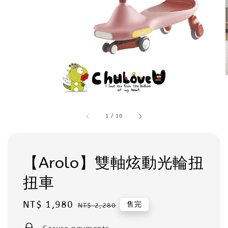
1
/
10
【Arolo】雙軸炫動光輪扭
扭車
Sale
NT$ 1,980
Regular
售完
NT$ 2,280
price
price