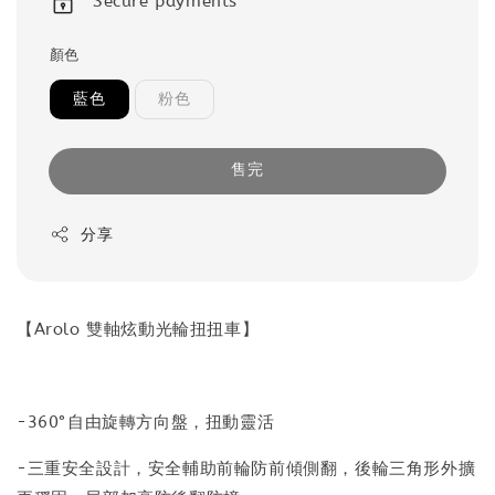
Secure payments
顏色
藍色
粉色
售完
分享
【Arolo 雙軸炫動光輪扭扭車】
-360°自由旋轉方向盤，扭動靈活
-三重安全設計，安全輔助前輪防前傾側翻，後輪三角形外擴