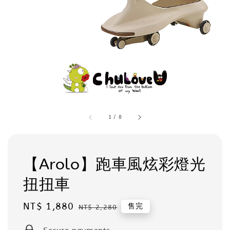
1
/
8
【Arolo】跑車風炫彩燈光
扭扭車
Sale
NT$ 1,880
Regular
售完
NT$ 2,280
price
price