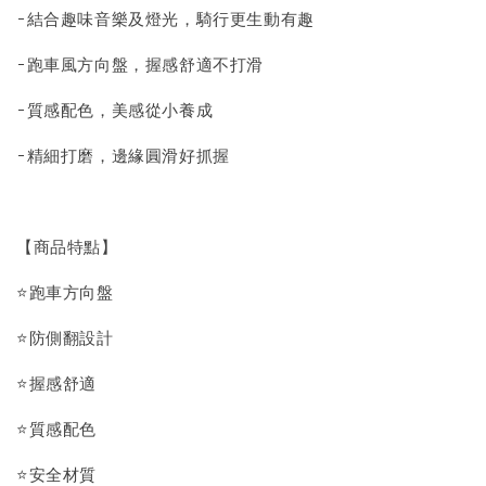
-結合趣味音樂及燈光，騎行更生動有趣
-跑車風方向盤，握感舒適不打滑
-質感配色，美感從小養成
-精細打磨，邊緣圓滑好抓握
【商品特點】
⭐跑車方向盤
⭐防側翻設計
⭐握感舒適
⭐質感配色
⭐安全材質