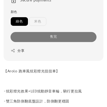
Secure payments
顏色
綠色
米色
售完
分享
【Arolo 跑車風炫彩燈光扭扭車】
-炫彩燈光效果+LED炫動靜音車輪，騎行更拉風
-雙三角防側翻底盤設計，防側翻更穩固