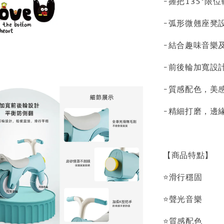
-握把135°限
-弧形微翹座凳
-結合趣味音樂
-前後輪加寬設
-質感配色，美
-精細打磨，邊
【商品特點】
⭐滑行穩固
⭐聲光音樂
⭐質感配色