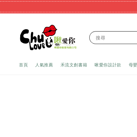
搜尋
首頁
人氣推薦
禾流文創書籍
啾愛你設計款
母