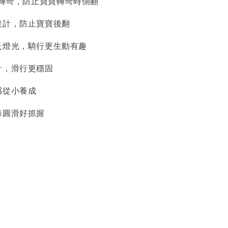
位轉彎，防止寶寶轉彎時側翻
設計，防止寶寶後翻
及燈光，騎行更生動有趣
計，滑行更穩固
感從小養成
緣圓滑好抓握