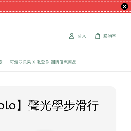
登入
購物車
章
可頌♡貝果 X 啾愛你 團購優惠商品
rolo】聲光學步滑行