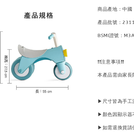
商品產地：中國
產品批號：2311
BSMI證號：M3A
❗❗注意事項❗❗
本產品需由家長
▶尺寸皆為手工
▶顏色因顯示器
▶如需退換貨請