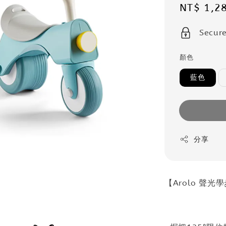
Sale
NT$ 1,2
price
Secur
顏色
藍色
分享
【Arolo 聲光