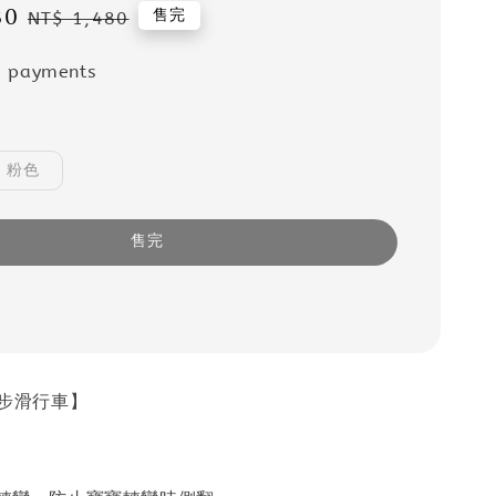
80
Regular
售完
NT$ 1,480
price
e payments
粉色
售完
學步滑行車】