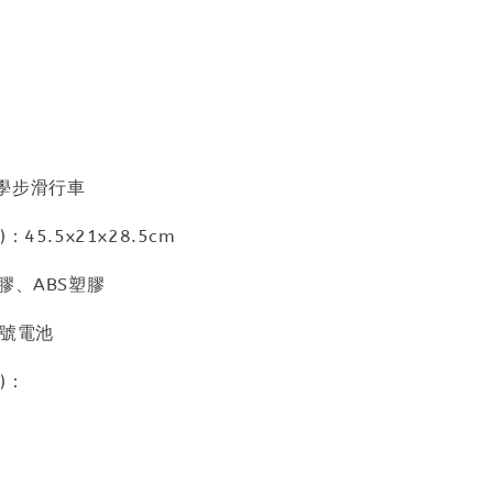
學步滑行車
45.5x21x28.5cm
膠、ABS塑膠
3號電池
)：