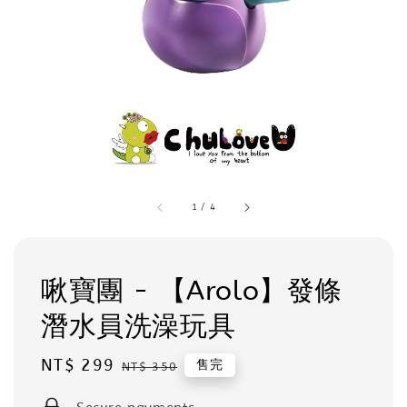
1
/
4
啾寶團 - 【Arolo】發條
潛水員洗澡玩具
Sale
NT$ 299
Regular
售完
NT$ 350
price
price