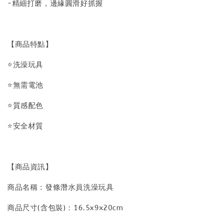
-精細打磨，邊緣圓滑好抓握
【商品特點】
⭐洗澡玩具
⭐無需電池
⭐質感配色
⭐安全材質
【商品資訊】
商品名稱：發條潛水員洗澡玩具
商品尺寸(含包裝)：16.5x9x20cm