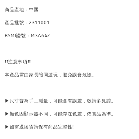
商品產地：中國
產品批號：2311001
BSMI證號：M3A642
❗❗注意事項❗❗
本產品需由家長陪同遊玩，避免誤食危險。
▶尺寸皆為手工測量，可能含有誤差，敬請多見諒。
▶顏色因顯示器不同，可能存在色差，依實品為準。
▶如需退換貨請保有商品完整性!