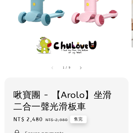
1
/
9
啾寶團 - 【Arolo】坐滑
二合一聲光滑板車
Sale
NT$ 2,480
Regular
售完
NT$ 2,980
price
price