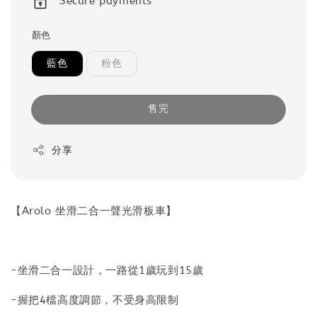
Secure payments
顏色
藍色
粉色
售完
分享
【Arolo 坐滑二合一聲光滑板車】
-坐滑二合一設計，一路從1歲玩到15歲
-握把4檔高度調節，不受身高限制