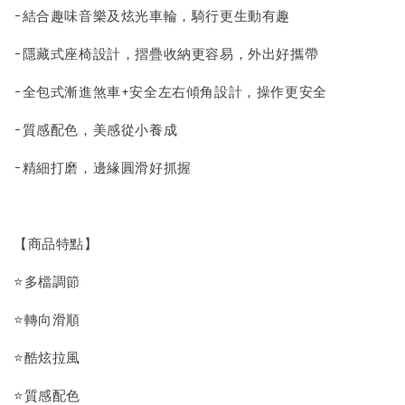
-結合趣味音樂及炫光車輪，騎行更生動有趣
-隱藏式座椅設計，摺疊收納更容易，外出好攜帶
-全包式漸進煞車+安全左右傾角設計，操作更安全
-質感配色，美感從小養成
-精細打磨，邊緣圓滑好抓握
【商品特點】
⭐多檔調節
⭐轉向滑順
⭐酷炫拉風
⭐質感配色