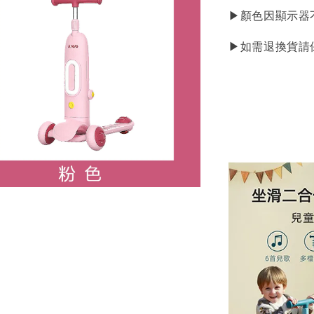
▶顏色因顯示器
▶如需退換貨請