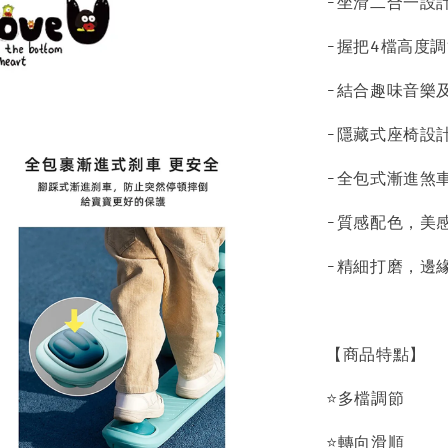
-坐滑二合一設
-握把4檔高度
-結合趣味音樂
-隱藏式座椅設
-全包式漸進煞
-質感配色，美
-精細打磨，邊
【商品特點】
⭐多檔調節
⭐轉向滑順