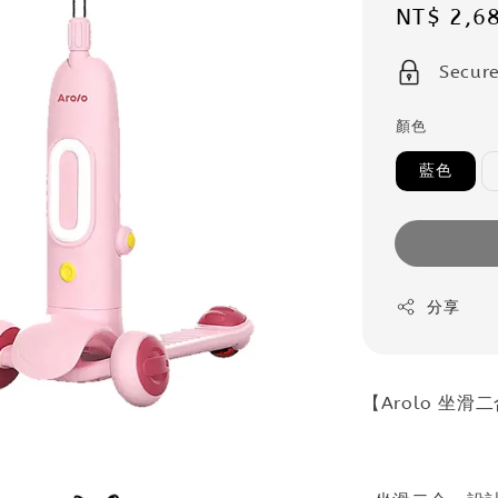
Sale
NT$ 2,6
price
Secur
顏色
藍色
分享
【Arolo 坐