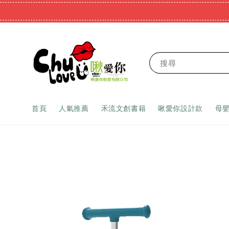
搜尋
首頁
人氣推薦
禾流文創書籍
啾愛你設計款
母