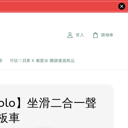
登入
購物車
章
可頌♡貝果 X 啾愛你 團購優惠商品
rolo】坐滑二合一聲
板車