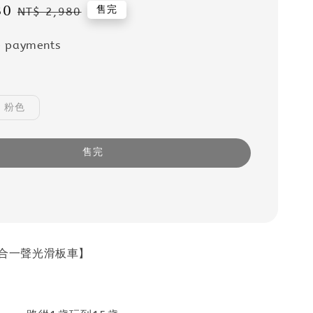
80
Regular
售完
NT$ 2,980
price
e payments
粉色
售完
滑二合一聲光滑板車】