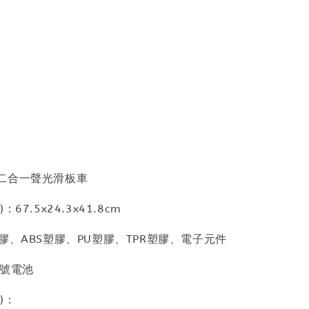
二合一聲光滑板車
67.5x24.3x41.8cm
膠、ABS塑膠、PU塑膠、TPR塑膠、電子元件
3號電池
)：