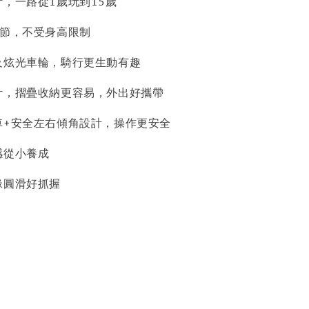
計，一路從1歲玩到15歲
調節，不受身高限制
及炫光車輪，騎行更生動有趣
計，摺疊收納更容易，外出好攜帶
車+安全左右傾角設計，操作更安全
感從小養成
緣圓滑好抓握