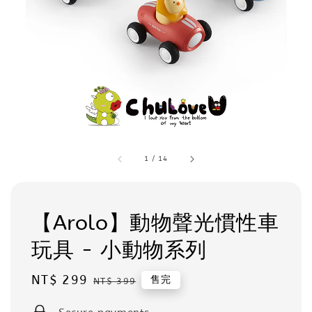
1
/
14
【Arolo】動物聲光慣性車
玩具 - 小動物系列
Sale
NT$ 299
Regular
售完
NT$ 399
price
price