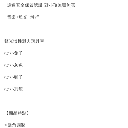
-通過安全保質認證 對小孩無毒無害
-音樂+燈光+滑行
聲光慣性迴力玩具車
👉小兔子
👉小灰象
👉小獅子
👉小恐龍
【商品特點】
⭐邊角圓潤