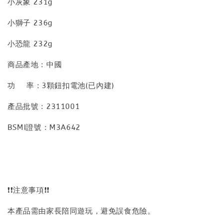
小灰象 231g
小獅子 236g
小恐龍 232g
商品產地：中國
功 率：3顆鈕扣電池(已內建)
產品批號：2311001
BSMI證號：M3A642
❗❗注意事項❗❗
本產品需由家長陪同遊玩，避免誤食危險。