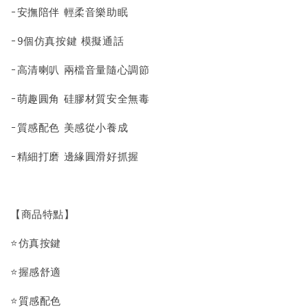
-安撫陪伴 輕柔音樂助眠
-9個仿真按鍵 模擬通話
-高清喇叭 兩檔音量隨心調節
-萌趣圓角 硅膠材質安全無毒
-質感配色 美感從小養成
-精細打磨 邊緣圓滑好抓握
【商品特點】
⭐仿真按鍵
⭐握感舒適
⭐質感配色