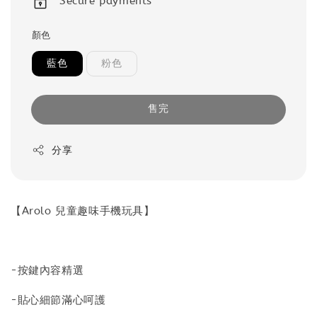
Secure payments
顏色
藍色
粉色
售完
分享
【Arolo 兒童趣味手機玩具】
-按鍵內容精選
-貼心細節滿心呵護