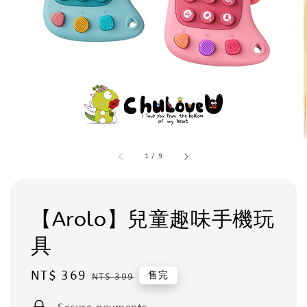
1
/
9
【Arolo】兒童趣味手機玩
具
Sale
NT$ 369
Regular
售完
NT$ 399
price
price