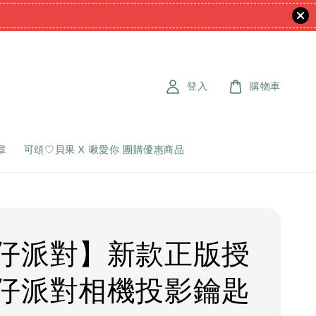
登入
購物車
章
可頌♡貝果 X 啾愛你 團購優惠商品
仔派對】新款正版授
仔派對相機投影鑰匙