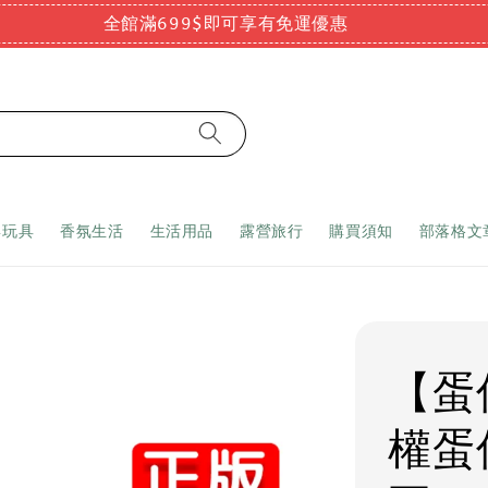
全館滿699$即可享有免運優惠
嬰玩具
香氛生活
生活用品
露營旅行
購買須知
部落格文
【蛋
權蛋