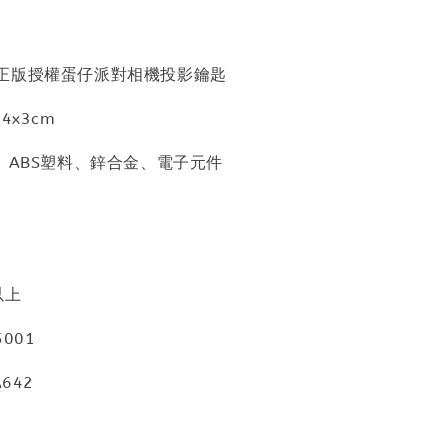
正版授權蛋仔派對相機投影鑰匙
4x3cm
、ABS塑料、鋅合金、電子元件
以上
001
642