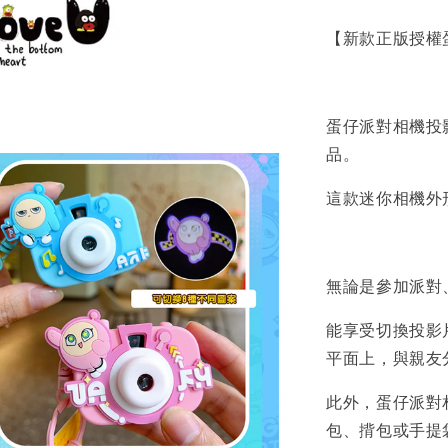
【新款正版授權
蛋仔派對相機投
品。
這款迷你相機外
無論是參加派對
能享受切換投影
平面上，與親友
此外，蛋仔派對
包、揹包或手提