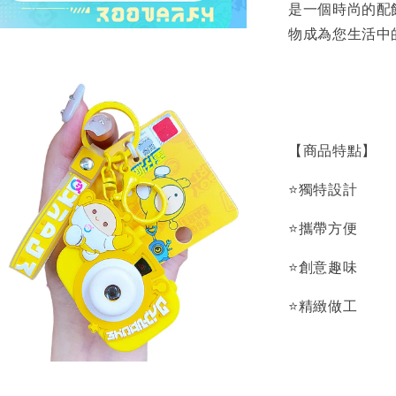
是一個時尚的配
物成為您生活中
【商品特點】
⭐獨特設計
⭐攜帶方便
⭐創意趣味
⭐精緻做工