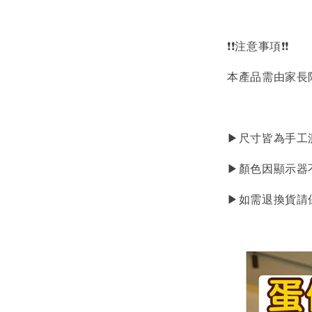
❗❗注意事項❗❗
本產品需由家長
▶尺寸皆為手工
▶顏色因顯示器
▶如需退換貨請