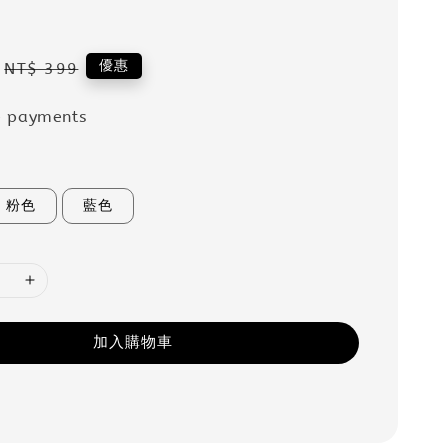
Regular
優惠
NT$ 399
price
e payments
粉色
藍色
加入購物車