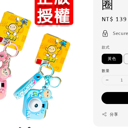
圈
Sale
NT$ 139
price
Secur
款式
黃色
數量
分享