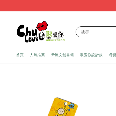
搜尋
首頁
人氣推薦
禾流文創書籍
啾愛你設計款
母