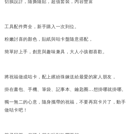
切膜設計，隨撕隨貼，超值套裝，內容豐富
工具配件齊全，新手購入一次到位。
粉嫩討喜的顏色，貼紙與咕卡盤隨意搭配，
簡單好上手，創意與趣味兼具，大人小孩都喜歡。
將祝福做成咕卡，配上繽紛珠鍊送給最愛的家人朋友，
掛在書包、手機、筆袋、記事本、鑰匙圈...想掛哪就掛哪。
獨一無二的心意，隨身攜帶的祝福，不要再寫卡片了，動手
做咕卡吧！