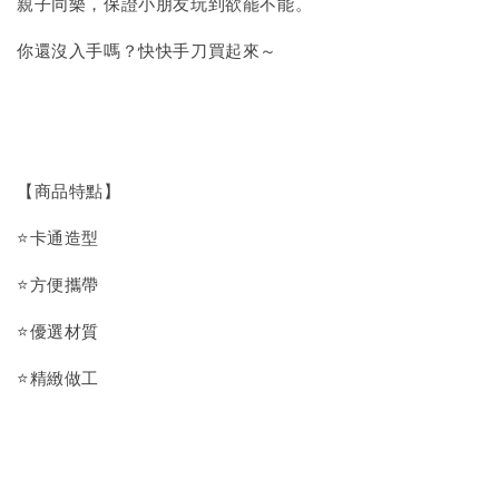
親子同樂，保證小朋友玩到欲罷不能。
你還沒入手嗎？快快手刀買起來～
【商品特點】
⭐卡通造型
⭐方便攜帶
⭐優選材質
⭐精緻做工