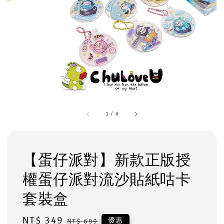
1
/
6
【蛋仔派對】新款正版授
權蛋仔派對流沙貼紙咕卡
套裝盒
Sale
NT$ 349
Regular
優惠
NT$ 699