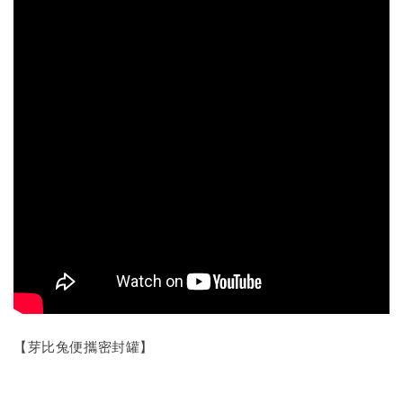
【芽比兔便攜密封罐】