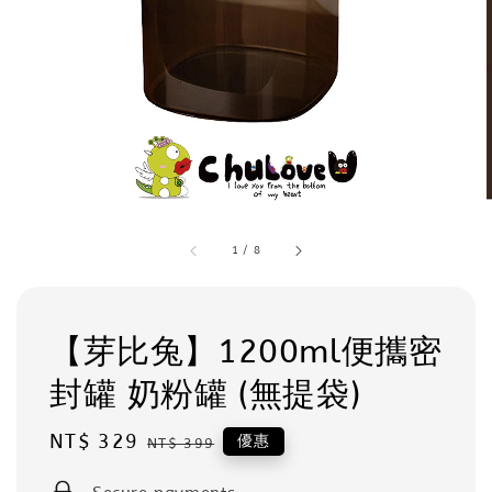
1
/
8
【芽比兔】1200ml便攜密
封罐 奶粉罐 (無提袋)
Sale
NT$ 329
Regular
優惠
NT$ 399
price
price