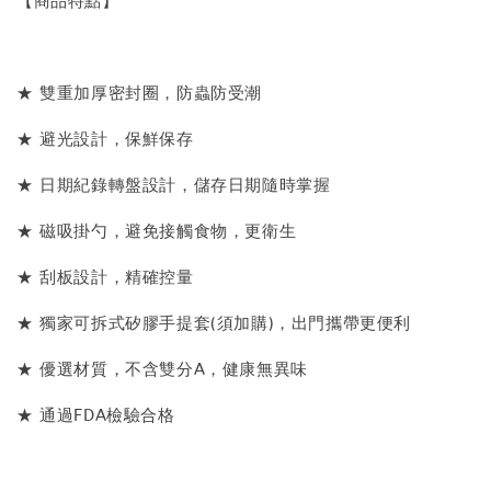
【商品特點】
★ 雙重加厚密封圈，防蟲防受潮
★ 避光設計，保鮮保存
★ 日期紀錄轉盤設計，儲存日期隨時掌握
★ 磁吸掛勺，避免接觸食物，更衛生
★ 刮板設計，精確控量
★ 獨家可拆式矽膠手提套(須加購)，出門攜帶更便利
★ 優選材質，不含雙分A，健康無異味
★ 通過FDA檢驗合格