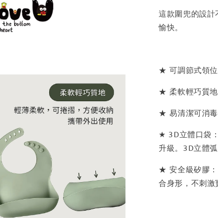
這款圍兜的設計
愉快。
★ 可調節式領
★ 柔軟輕巧質
★ 易清潔可消
★ 3D立體口
升級。3D立體
★ 安全級矽膠：
合身形，不刺激