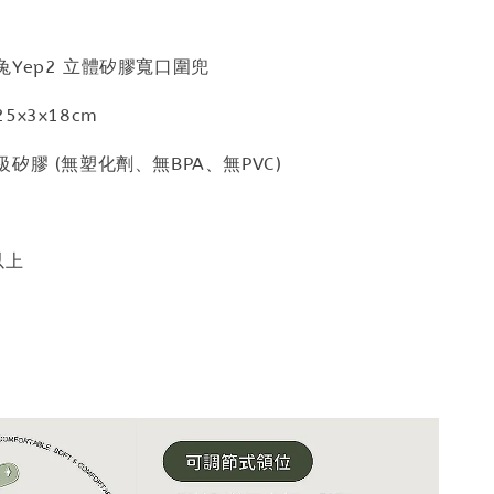
Yep2 立體矽膠寬口圍兜
x3x18cm
矽膠 (無塑化劑、無BPA、無PVC)
以上