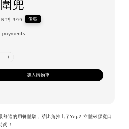
 圍兜
Regular
優惠
NT$ 399
price
e payments
加入購物車
最舒適的用餐體驗，芽比兔推出了Yep2 立體矽膠寬口
時尚！