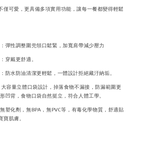
不僅可愛，更具備多項實用功能，讓每一餐都變得輕鬆
位：彈性調整圍兜領口鬆緊，加寬肩帶減少壓力
地：穿戴更舒適。
毒：防水防油清潔更輕鬆，一體設計拒絕藏汙納垢。
袋：大容量立體口袋設計，掉落食物不漏接，防漏範圍更
弧形凹背，食物口袋自然挺立，符合人體工學。
無塑化劑，無BPA，無PVC等，有毒化學物質，舒適貼
寶寶肌膚。