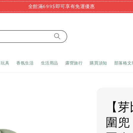
全館滿699$即可享有免運優惠
嬰玩具
香氛生活
生活用品
露營旅行
購買須知
部落格文
【芽
圍兜