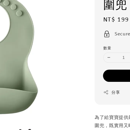
圍兜
Sale
NT$ 199
price
Secur
數量
分享
為了給寶寶提供
圍兜，既實用又