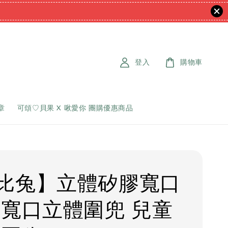
登入
購物車
章
可頌♡貝果 X 啾愛你 團購優惠商品
比兔】立體矽膠寬口
 寬口立體圍兜 兒童