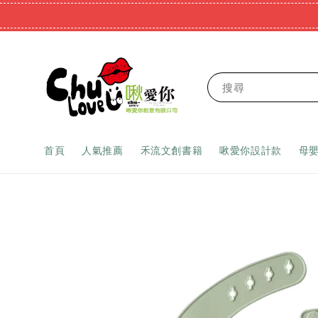
搜尋
首頁
人氣推薦
禾流文創書籍
啾愛你設計款
母