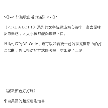
○◎●○ 好聽歌曲活力滿滿 ○●◎○
《POKE A DOT！》系列的文字皆經過精心編排，富含韻律
及節奏感，大人小孩都能夠琅琅上口。
掃描封底的QR Code，還可以和寶寶一起聆聽充滿活力的好
聽歌曲，再以模仿的方式跟著唱，增加親子互動。
《認識顏色好好玩》
來自美國的超療癒泡泡書