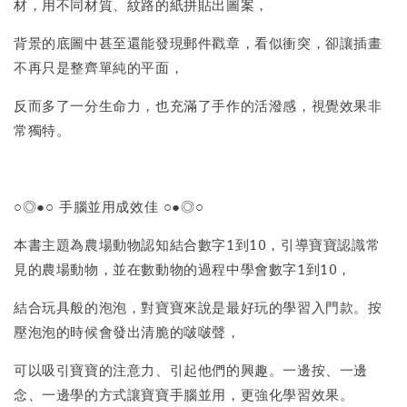
材，用不同材質、紋路的紙拼貼出圖案，
背景的底圖中甚至還能發現郵件戳章，看似衝突，卻讓插畫
不再只是整齊單純的平面，
反而多了一分生命力，也充滿了手作的活潑感，視覺效果非
常獨特。
○◎●○ 手腦並用成效佳 ○●◎○
本書主題為農場動物認知結合數字1到10，引導寶寶認識常
見的農場動物，並在數動物的過程中學會數字1到10，
結合玩具般的泡泡，對寶寶來說是最好玩的學習入門款。按
壓泡泡的時候會發出清脆的啵啵聲，
可以吸引寶寶的注意力、引起他們的興趣。一邊按、一邊
念、一邊學的方式讓寶寶手腦並用，更強化學習效果。