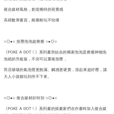
複合媒材風格，創造獨特的視覺感
高磅數厚書頁，耐撕耐玩不怕壞
○◎●○ 按壓泡泡超療癒 ○●◎○
《POKE A DOT！》系列書所結合的獨家泡泡是療癒神物泡
泡紙的升級版，不但可以重複按壓，
而且啵啵的氣泡聲更飽滿、觸感更硬實，按起來超紓壓，讓
大人小孩都玩到停不下來。
○◎●○ 複合媒材好特別 ○◎●○
《POKE A DOT！》系列書的插畫家們在作畫時加入複合媒