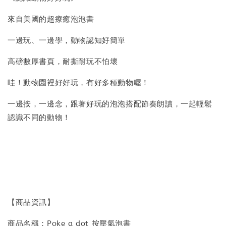
來自美國的超療癒泡泡書
一邊玩、一邊學，動物認知好簡單
高磅數厚書頁，耐撕耐玩不怕壞
哇！動物園裡好好玩，有好多種動物喔！
一邊按，一邊念，跟著好玩的泡泡搭配節奏朗讀，一起輕鬆
認識不同的動物！
【商品資訊】
商品名稱：Poke a dot 按壓氣泡書