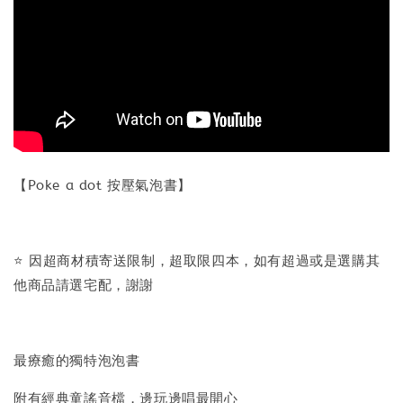
【Poke a dot 按壓氣泡書】
⭐ 因超商材積寄送限制，超取限四本，如有超過或是選購其
他商品請選宅配，謝謝
最療癒的獨特泡泡書
附有經典童謠音檔，邊玩邊唱最開心