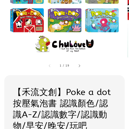
1
/
19
【禾流文創】Poke a dot
按壓氣泡書 認識顏色/認
識A-Z/認識數字/認識動
物/早安/晚安/玩吧