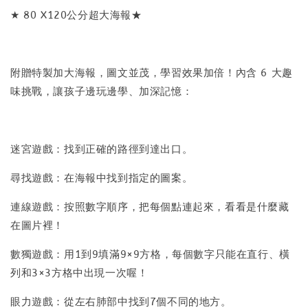
★ 80 X120公分超大海報★
附贈特製加大海報，圖文並茂，學習效果加倍！內含 6 大趣
味挑戰，讓孩子邊玩邊學、加深記憶：
迷宮遊戲：找到正確的路徑到達出口。
尋找遊戲：在海報中找到指定的圖案。
連線遊戲：按照數字順序，把每個點連起來，看看是什麼藏
在圖片裡！
數獨遊戲：用1到9填滿9×9方格，每個數字只能在直行、橫
列和3×3方格中出現一次喔！
眼力遊戲：從左右肺部中找到7個不同的地方。