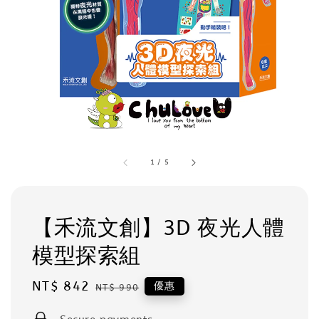
1
/
5
【禾流文創】3D 夜光人體
模型探索組
Sale
NT$ 842
Regular
優惠
NT$ 990
price
price