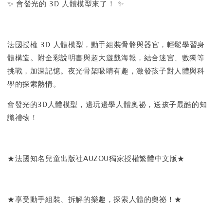
✨ 會發光的 3D 人體模型來了！ ✨
法國授權 3D 人體模型，動手組裝骨骼與器官，輕鬆學習身
體構造。附全彩說明書與超大遊戲海報，結合迷宮、數獨等
挑戰，加深記憶。夜光骨架吸睛有趣，激發孩子對人體與科
學的探索熱情。
會發光的3D人體模型，邊玩邊學人體奧祕，送孩子最酷的知
識禮物！
★法國知名兒童出版社AUZOU獨家授權繁體中文版★
★享受動手組裝、拆解的樂趣，探索人體的奧祕！★