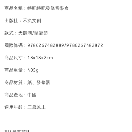
商品名稱：轉吧轉吧發條音樂盒
出版社：禾流文創
款式：天鵝湖/聖誕節
國際條碼：9786267482889/9786267482872
商品尺寸：18x18x2cm
商品重量：405g
商品材質：紙、發條器
商品產地：中國
適用年齡：三歲以上
❗❗注意事項❗❗