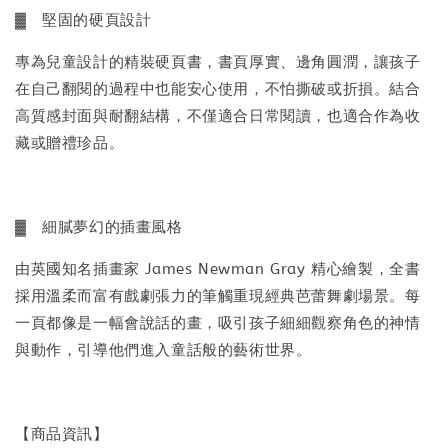
▓ 堅固的硬頁設計
專為兒童設計的精裝硬頁書，書頁厚實、邊角圓潤，讓孩子
在自己翻閱的過程中也能安心使用，不怕撕破或折損。結合
高質感封面與耐翻結構，不僅適合日常閱讀，也適合作為收
藏或贈禮珍品。
▓ 細膩夢幻的插畫風格
由英國知名插畫家 James Newman Gray 精心繪製，全書
採用溫柔而富有戲劇張力的筆觸重現經典芭蕾舞劇場景。每
一頁都像是一幅會說話的畫，吸引孩子細細觀察角色的神情
與動作，引導他們進入童話般的藝術世界。
【商品資訊】