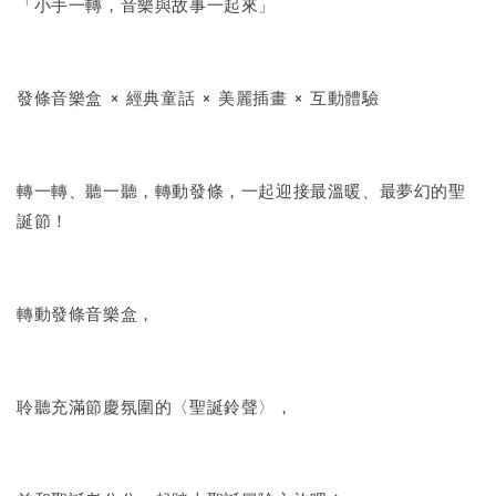
「小手一轉，音樂與故事一起來」
發條音樂盒 × 經典童話 × 美麗插畫 × 互動體驗
轉一轉、聽一聽，轉動發條，一起迎接最溫暖、最夢幻的聖
誕節！
轉動發條音樂盒，
聆聽充滿節慶氛圍的〈聖誕鈴聲〉，