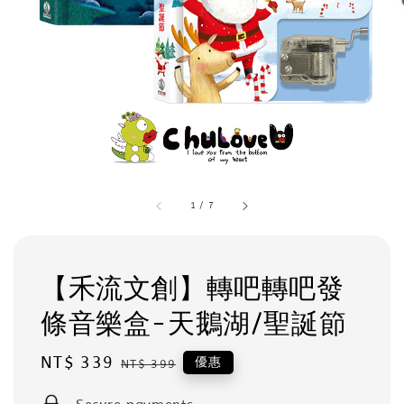
1
/
7
【禾流文創】轉吧轉吧發
條音樂盒-天鵝湖/聖誕節
Sale
NT$ 339
Regular
優惠
NT$ 399
price
price