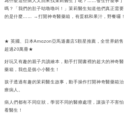
為什麼這些病人又回來找茉莉醫生了呢？……發生什麼事了
嗎？「我們的肚子咕嚕嚕叫！」茉莉醫生知道他們真正需要
的是什麼…… →打開神奇醫藥箱，有蛋糕和果汁，野餐囉！
★ 英國、日本Amazon亞馬遜書店5顆星推薦，全世界銷售
超過20萬冊★
好玩又有趣的親子共讀繪本，動手打開書裡的超大的神奇醫
藥箱，我也是個小小醫生！
孩子透過有趣的茉莉醫生故事，動手操作打開神奇醫藥箱治
療病人。
病人們都有不同症狀，學習不同的醫療處理，讓孩子不害怕
看醫生！