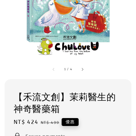
1
/
4
【禾流文創】茉莉醫生的
神奇醫藥箱
Sale
NT$ 424
Regular
優惠
NT$ 499
price
price