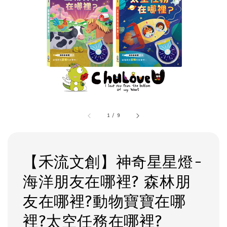
1
/
9
【禾流文創】神奇星星燈-
海洋朋友在哪裡? 森林朋
友在哪裡?動物寶寶在哪
裡?太空任務在哪裡?