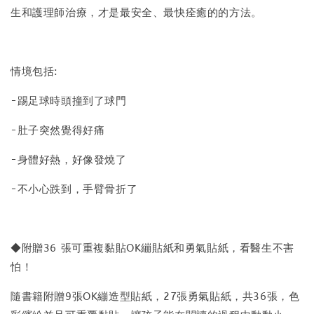
生和護理師治療，才是最安全、最快痊癒的的方法。
情境包括:
-踢足球時頭撞到了球門
-肚子突然覺得好痛
-身體好熱，好像發燒了
-不小心跌到，手臂骨折了
◆附贈36 張可重複黏貼OK繃貼紙和勇氣貼紙，看醫生不害
怕！
隨書籍附贈9張OK繃造型貼紙，27張勇氣貼紙，共36張，色