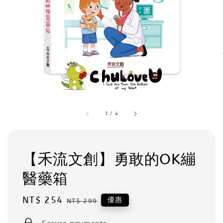
1
/
4
【禾流文創】勇敢的OK繃
醫藥箱
Sale
NT$ 254
Regular
優惠
NT$ 299
price
price