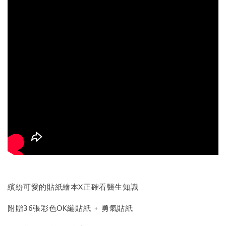
繽紛可愛的貼紙繪本X正確看醫生知識
附贈36張彩色OK繃貼紙 + 勇氣貼紙