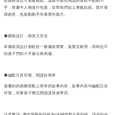
彩繽紛並且可重覆黏貼。讓孩子能在閱讀的過程中動動小
手，替書中人物進行包紮，並幫他們貼上勇氣貼紙。既可發
揮創意，也能動動手培養實作能力。
◆圓角設計，精美又安全
本書紙頁設計相較於一般書紙厚實，紮實且耐用，同時也不
怕孩子們的小手被尖角刺傷。
◆編配注音符號，閱讀好簡單
溫馨的的插圖搭配上簡單的故事內容，故事內容均編配注音
符號，培養孩子獨立閱讀及快速學習。
注意事項: 書內所附的貼紙為OK繃遊戲示意貼紙，請勿貼在