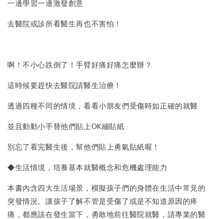
一邊學習一邊激發創意
去醫院或診所看醫生再也不害怕！
啊！不小心跌倒了！手臂好痛好痛怎麼辦？
這時候要趕快去醫院請醫生治療！
透過四種不同的情境，看看小朋友們受傷時如正確的就醫
並且動動小手替他們貼上OK繃貼紙
別忘了看完醫生後，幫他們貼上勇氣貼紙喔！
◆生活情境，培養基本就醫概念和危機處理能力
本書內含四大生活場景，模擬孩子們的身體在生活中常見的
突發情況。讓孩子了解不管是受傷了或是不知道原因的疼
痛，都應該在發生當下，勇敢地前往醫院就醫，請專業的醫