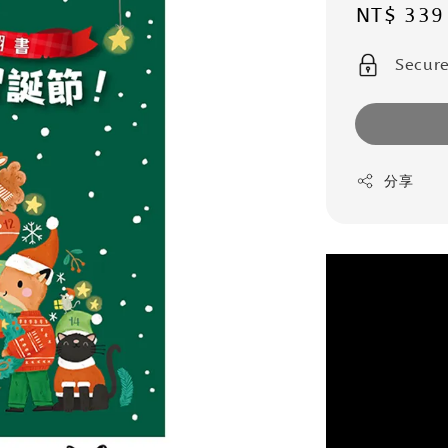
Sale
NT$ 339
price
Secur
分享