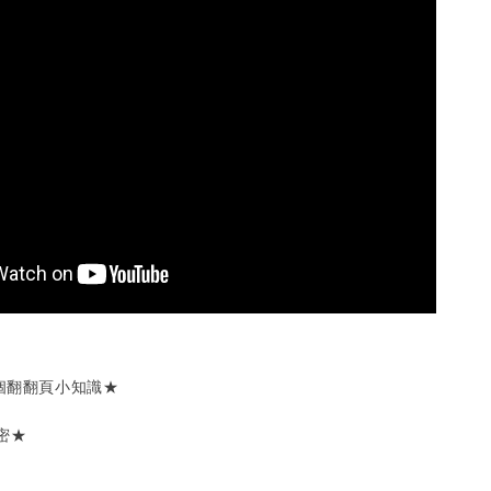
5個翻翻頁小知識★
密★