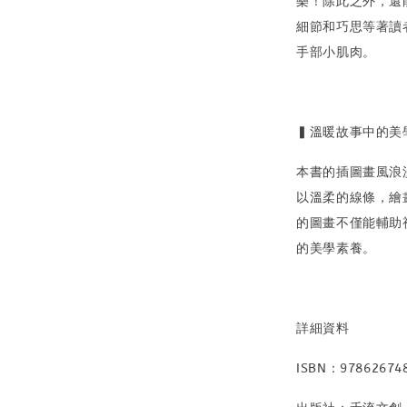
樂！除此之外，還
細節和巧思等著讀
手部小肌肉。
▍溫暖故事中的美學
本書的插圖畫風浪
以溫柔的線條，繪
的圖畫不僅能輔助
的美學素養。
詳細資料
ISBN：97862674