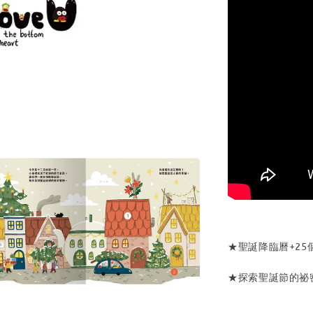
★聖誕降臨曆+2
★探索聖誕節的祕