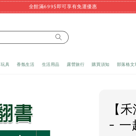
全館滿699$即可享有免運優惠
嬰玩具
香氛生活
生活用品
露營旅行
購買須知
部落格文
【禾
- 