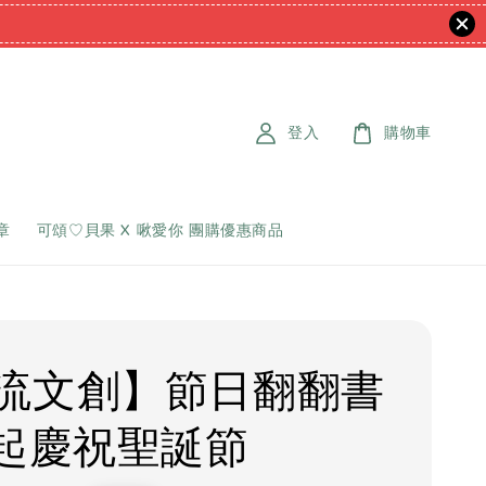
登入
購物車
章
可頌♡貝果 X 啾愛你 團購優惠商品
流文創】節日翻翻書
一起慶祝聖誕節