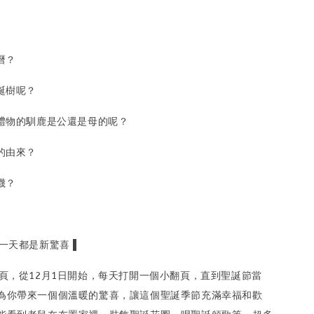
曆？
誕樹呢？
送禮物的馴鹿是公還是母的呢？
的由來？
襪？
一天都是新驚喜 ▌
翻頁，從12月1日開始，每天打開一個小翻頁，直到聖誕節當
為你帶來一個個溫暖的驚喜，讓這個聖誕季節充滿幸福和歡