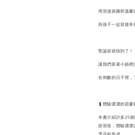
用浪漫插圖和溫馨
與孩子一起迎接幸
聖誕節就快到了！
讓我們跟著小鎮裡
在倒數的日子裡，
▍體驗濃濃的節慶氣
本書介紹許多25
節習俗，體驗濃濃
雪花的形成。