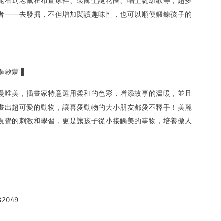
能看到老鼠在布置家裡、裝飾聖誕花圈、唱聖誕頌歌等，超多
者一一去發掘，不但增加閱讀趣味性，也可以順便鍛鍊孩子的
啟蒙 ▌
漫唯美，插畫家特意選用柔和的色彩，增添故事的溫暖，並且
畫出超可愛的動物，讓喜愛動物的大小朋友都愛不釋手！美麗
視覺的刺激和學習，更是讓孩子從小接觸美的事物，培養傲人
82049