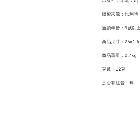
出版社：禾流文創
版權來源：比利時
適讀年齡：3歲以
商品尺寸：25x1.6x
商品重量：0.7kg
頁數：12頁
是否有注音：無