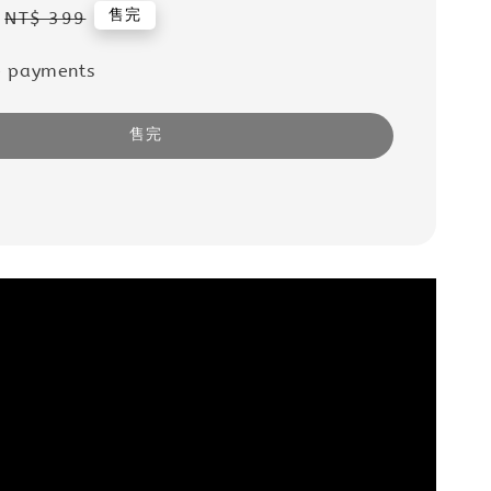
Regular
售完
NT$ 399
price
e payments
售完