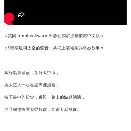
♫英國iamabookworm出版社獨家授權繁體中文版♫
♫5種環境與太空的聲音，共同上演精采的奇妙故事♫
戴好氧氣頭盔，穿好太空服，
與太空人一起在星際裡漫遊，
按下書中的按鍵，參與一路上的點點滴滴，
並且觸摸按壓發聲按鍵，促進五感發展。