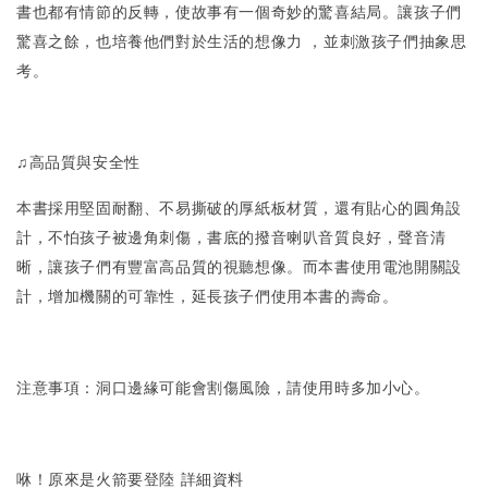
書也都有情節的反轉，使故事有一個奇妙的驚喜結局。讓孩子們
驚喜之餘，也培養他們對於生活的想像力 ，並刺激孩子們抽象思
考。
♫高品質與安全性
本書採用堅固耐翻、不易撕破的厚紙板材質，還有貼心的圓角設
計，不怕孩子被邊角刺傷，書底的撥音喇叭音質良好，聲音清
晰，讓孩子們有豐富高品質的視聽想像。而本書使用電池開關設
計，增加機關的可靠性，延長孩子們使用本書的壽命。
注意事項：洞口邊緣可能會割傷風險，請使用時多加小心。
咻！原來是火箭要登陸 詳細資料