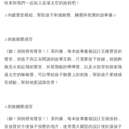
快來與我們一起加入這場太空的旅程吧！
♫內建聲音模組，幫助孩子刺激聽覺、觸覺與視覺的故事書♫
♫刺激聽覺感官
《聽！洞洞裡有聲音！》系列書，每本故事書都設計五種豐富的
聲音，供孩子與正在閱讀的故事互動，只需要按下按鍵，就能夠
聽見火箭起飛的聲音、外星飛船的嗶嗶聲、以及火箭背包噴射飛
過太空的咻咻聲，可以帶給孩子聽覺上的刺激，幫助孩子累積感
官經驗，幫助他更認識世界！
♫刺激觸覺感官
《聽！洞洞裡有聲音！》系列書，每本故事書都設計五個按鈕，
並放置於方便孩子按壓的地方，使用寬大圓型的設計便於讓孩子