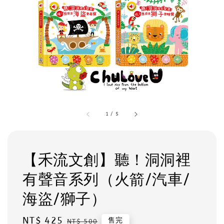
1
/
5
【禾流文創】聽！洞洞裡
有聲音系列（火箭/汽車/
海盜/獅子）
Sale
NT$ 425
Regular
售完
NT$ 500