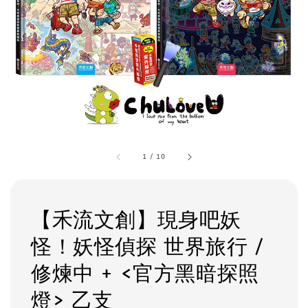
1
/
10
【禾流文創】現身吧妖
怪！妖怪偵探 世界旅行 /
修煉中 + <官方黑暗探照
燈> 乙支