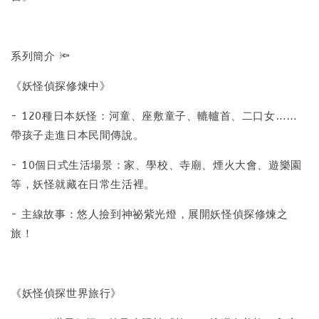
系列簡介 🔦
《妖怪偵探修煉中》
- 120種日本妖怪：河童、座敷童子、轆轤首、二口女……
帶孩子走進日本民間傳說。
- 10個日式生活場景：家、學校、寺廟、煙火大會、遊樂園
等，妖怪就藏在日常生活裡。
- 主線故事：悠人撿到神祕紫光燈，展開妖怪偵探修煉之
旅！
《妖怪偵探世界旅行》