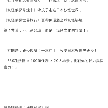
《妖怪偵探修煉中》帶孩子走進日本妖怪世界，
《妖怪偵探世界旅行》更帶你環遊全球妖怪祕境。
親子共讀，不只是閱讀，而是一場跨文化的冒險！」
「打開燈，妖怪現身！一本在手，收集日本與世界妖怪！」
「330種妖怪 × 100項任務 × 20大場景，挑戰你的眼力與探
索力！」
現身吧妖怪！妖怪偵探系列