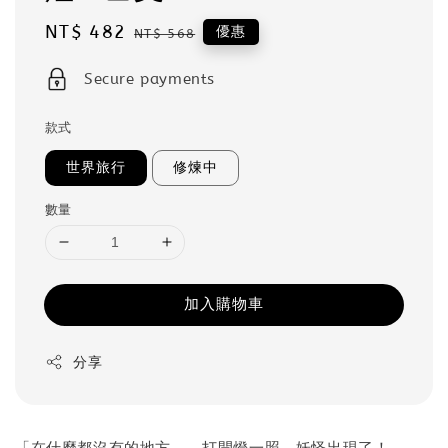
Sale
NT$ 482
Regular
優惠
NT$ 568
price
price
Secure payments
款式
世界旅行
修煉中
數量
加入購物車
分享
「在什麼都沒有的地方……打開燈一照，妖怪出現了！