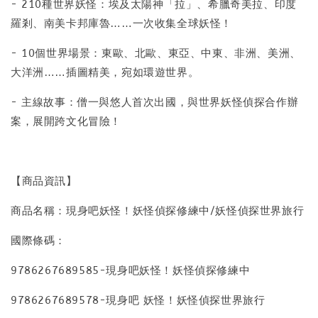
- 210種世界妖怪：埃及太陽神「拉」、希臘奇美拉、印度
羅剎、南美卡邦庫魯……一次收集全球妖怪！
- 10個世界場景：東歐、北歐、東亞、中東、非洲、美洲、
大洋洲……插圖精美，宛如環遊世界。
- 主線故事：僧一與悠人首次出國，與世界妖怪偵探合作辦
案，展開跨文化冒險！
【商品資訊】
商品名稱：現身吧妖怪！妖怪偵探修練中/妖怪偵探世界旅行
國際條碼：
9786267689585-現身吧妖怪！妖怪偵探修練中
9786267689578-現身吧 妖怪！妖怪偵探世界旅行