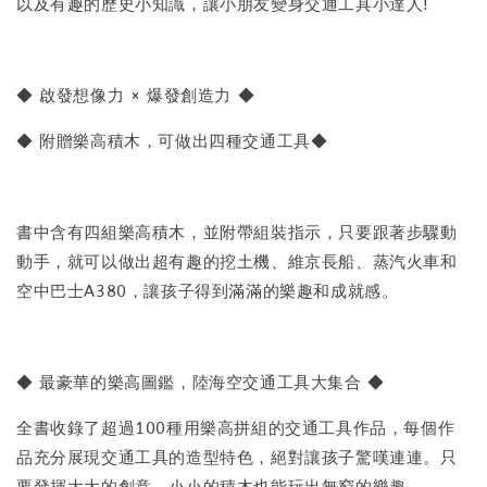
以及有趣的歷史小知識，讓小朋友變身交通工具小達人!
◆ 啟發想像力 × 爆發創造力 ◆
◆ 附贈樂高積木，可做出四種交通工具◆
書中含有四組樂高積木，並附帶組裝指示，只要跟著步驟動
動手，就可以做出超有趣的挖土機、維京長船、蒸汽火車和
空中巴士A380，讓孩子得到滿滿的樂趣和成就感。
◆ 最豪華的樂高圖鑑，陸海空交通工具大集合 ◆
全書收錄了超過100種用樂高拼組的交通工具作品，每個作
品充分展現交通工具的造型特色，絕對讓孩子驚嘆連連。只
要發揮大大的創意，小小的積木也能玩出無窮的樂趣。