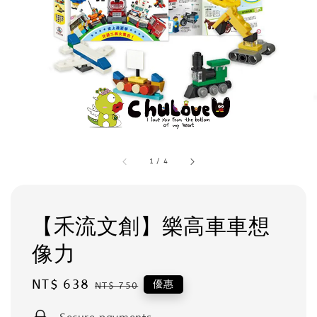
1
/
4
【禾流文創】樂高車車想
像力
Sale
NT$ 638
Regular
優惠
NT$ 750
price
price