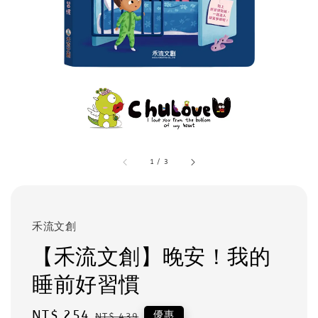
1
/
3
禾流文創
【禾流文創】晚安！我的
睡前好習慣
Sale
NT$ 254
Regular
優惠
NT$ 439