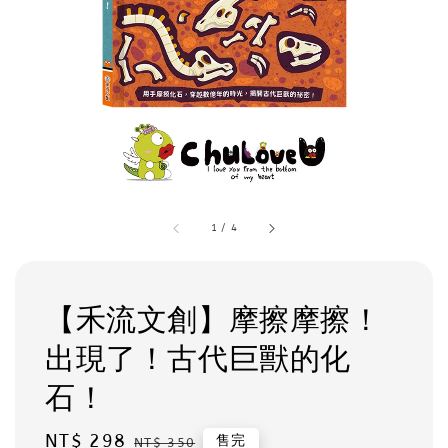
1
/
4
【禾流文創】摩擦摩擦！
出現了！古代巨獸的化
石！
Sale
NT$ 298
Regular
售完
NT$ 350