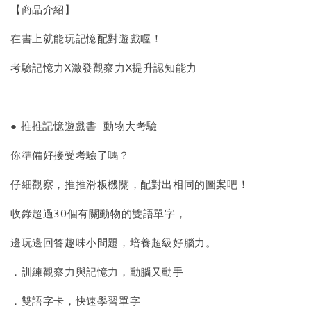
【商品介紹】
在書上就能玩記憶配對遊戲喔！
考驗記憶力X激發觀察力X提升認知能力
● 推推記憶遊戲書-動物大考驗
你準備好接受考驗了嗎？
仔細觀察，推推滑板機關，配對出相同的圖案吧！
收錄超過30個有關動物的雙語單字，
邊玩邊回答趣味小問題，培養超級好腦力。
．訓練觀察力與記憶力，動腦又動手
．雙語字卡，快速學習單字