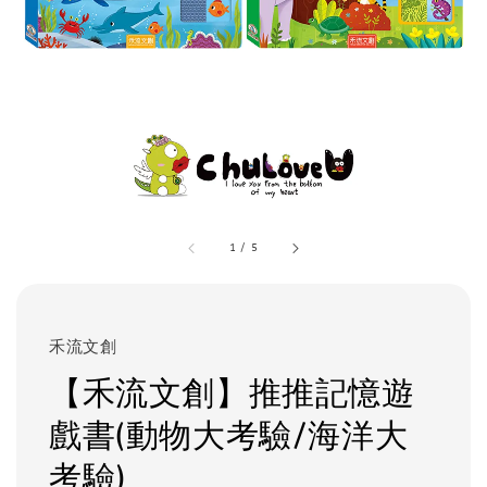
1
/
5
禾流文創
【禾流文創】推推記憶遊
戲書(動物大考驗/海洋大
考驗)