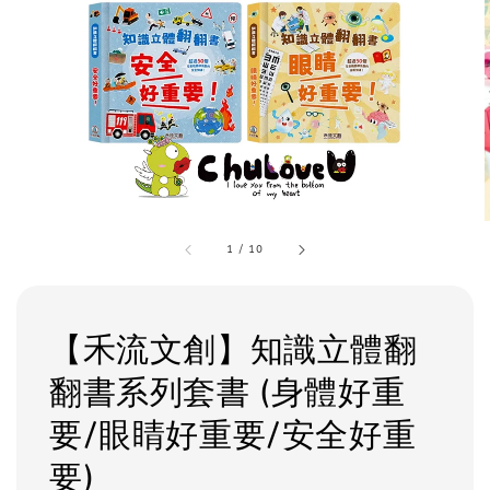
1
/
10
【禾流文創】知識立體翻
翻書系列套書 (身體好重
要/眼睛好重要/安全好重
要)