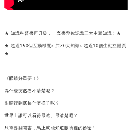
★ 知識科普書再升級，一套書帶你認識三大主題知識！★
★ 超過150個互動機關x 共20大知識x 超過10個生動立體頁
★
《眼睛好重要！》
為什麼突然看不清楚呢？
眼睛裡到底長什麼樣子呢？
世界上誰可以看得最遠、最清楚呢？
只需要翻開書，馬上就能知道眼睛裡的祕密！