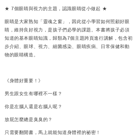
★ 7個眼睛與視力的主題，認識眼睛從小做起 ★
眼睛是大家熟知「靈魂之窗」，因此從小學習如何照顧好眼
睛，維持良好視力，是孩子們必學的課題。本書將孩子必須
知道的基本眼睛知識，歸類為7個主題跨頁進行講解，包含初
步介紹、眼球、視力、細菌感染、眼睛疾病、日常保健和動
物的眼睛構造。
《身體好重要！》
男生跟女生有哪裡不一樣？
你是左腦人還是右腦人呢？
放屁怎麼總是臭臭的？
只需要翻開書，馬上就能知道身體裡的祕密！