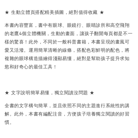
★ 生動立體頁搭配精美插圖，絕對值得收藏 ★
本書內容豐富，書中有眼球、眼鏡行、眼睛診所和高空飛翔
的老鷹4個立體機關，生動的畫面，讓孩子翻開每頁都是不一
樣的驚喜！此外，不同於一般科普書籍，本書呈現的畫風可
愛又活潑。運用簡單清晰的線條，搭配色彩鮮明的配色，將
複雜的眼球構造描繪得淺顯易懂，絕對是幫助孩子提升求知
慾和好奇心的最佳工具！
★ 文字說明簡單易懂，獨立閱讀沒問題 ★
全書的文字構句簡單，並且依照不同的主題進行系統性的講
解。此外，本書有編配注音，方便孩子培養獨立閱讀的好習
慣。