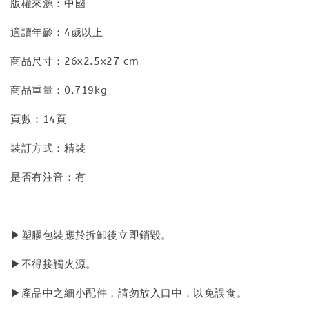
版權來源：中國
適讀年齡：4歲以上
商品尺寸：26x2.5x27 cm
商品重量：0.719kg
頁數：14頁
裝訂方式：精裝
是否有注音：有
▶塑膠包裝應於拆卸後立即銷毀。
▶不得接觸火源。
▶產品中之細小配件，請勿放入口中，以免誤食。