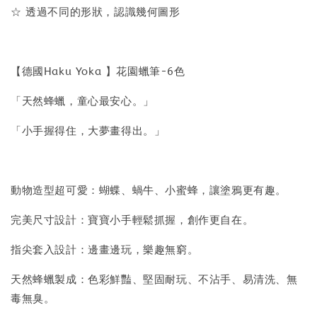
☆ 透過不同的形狀，認識幾何圖形
【德國Haku Yoka 】花園蠟筆-6色
「天然蜂蠟，童心最安心。」
「小手握得住，大夢畫得出。」
動物造型超可愛：蝴蝶、蝸牛、小蜜蜂，讓塗鴉更有趣。
完美尺寸設計：寶寶小手輕鬆抓握，創作更自在。
指尖套入設計：邊畫邊玩，樂趣無窮。
天然蜂蠟製成：色彩鮮豔、堅固耐玩、不沾手、易清洗、無
毒無臭。