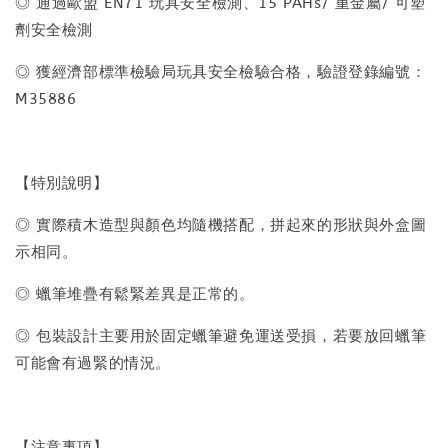
◎ 通過歐盟 EN71 玩具安全檢測、15 PAHs/ 重金屬/ 可塑
劑安全檢測
◎ 獲經濟部標準檢驗局玩具安全檢驗合格，驗證登錄編號：
M35886
【特別說明】
◎ 實際積木造型與顏色均隨機搭配，拼起來的形狀與外盒圖
示相同。
◎ 蠟筆堆疊有鬆緊差異是正常的。
◎ 包裝設計主要用於固定蠟筆避免運送受損，若要放回蠟筆
可能會有過緊的情況。
【注意事項】