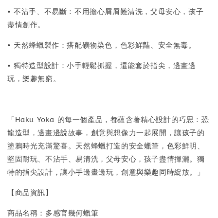
• 不沾手、不易斷：不用擔心屑屑難清洗，父母安心，孩子
盡情創作。
• 天然蜂蠟製作：搭配礦物染色，色彩鮮豔、安全無毒。
• 獨特造型設計：小手輕鬆抓握，還能套於指尖，邊畫邊
玩，樂趣無窮。
「Haku Yoka 的每一個產品，都蘊含著精心設計的巧思：恐
龍造型，邊畫邊說故事，創意與想像力一起展開，讓孩子的
塗鴉時光充滿驚喜。天然蜂蠟打造的安全蠟筆，色彩鮮明、
堅固耐玩、不沾手、易清洗，父母安心，孩子盡情揮灑。獨
特的指尖設計，讓小手邊畫邊玩，創意與樂趣同時綻放。」
【商品資訊】
商品名稱：多感官幾何蠟筆