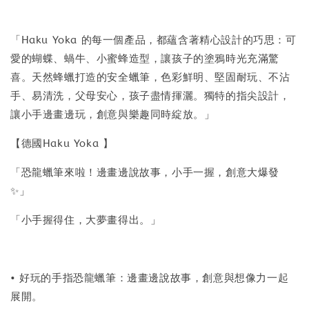
「Haku Yoka 的每一個產品，都蘊含著精心設計的巧思：可
愛的蝴蝶、蝸牛、小蜜蜂造型，讓孩子的塗鴉時光充滿驚
喜。天然蜂蠟打造的安全蠟筆，色彩鮮明、堅固耐玩、不沾
手、易清洗，父母安心，孩子盡情揮灑。獨特的指尖設計，
讓小手邊畫邊玩，創意與樂趣同時綻放。」
【德國Haku Yoka 】
「恐龍蠟筆來啦！邊畫邊說故事，小手一握，創意大爆發
✨」
「小手握得住，大夢畫得出。」
• 好玩的手指恐龍蠟筆：邊畫邊說故事，創意與想像力一起
展開。