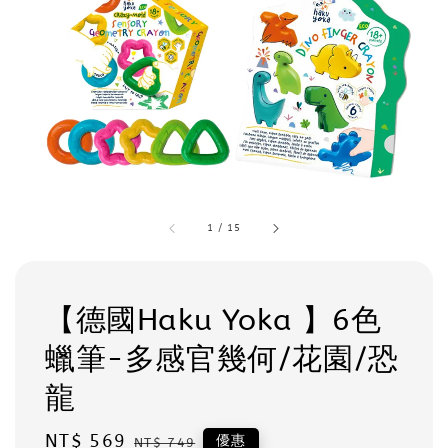
1
/
15
【德國Haku Yoka 】6色
蠟筆-多感官幾何/花園/恐
龍
Sale
NT$ 569
Regular
優惠
NT$ 749