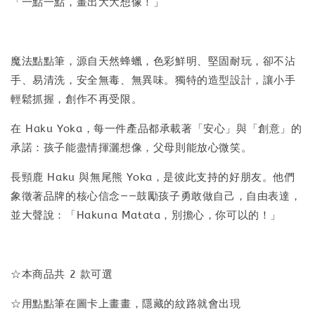
「一點一點，畫出大大想像！」
魔法點點筆，源自天然蜂蠟，色彩鮮明、堅固耐玩，卻不沾
手、易清洗，安全無毒、無異味。獨特的造型設計，讓小手
輕鬆抓握，創作不再受限。
在 Haku Yoka，每一件產品都承載著「安心」與「創意」的
承諾：孩子能盡情揮灑想像，父母則能放心微笑。
長頸鹿 Haku 與無尾熊 Yoka，是彼此支持的好朋友。他們
象徵著品牌的核心信念——鼓勵孩子勇敢做自己，自由表達，
並大聲說：「Hakuna Matata，別擔心，你可以的！」
☆本商品共 2 款可選
☆用點點筆在圖卡上畫畫，隱藏的紋路就會出現