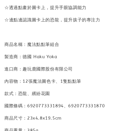
☆透過點畫於圖卡上，提升手眼協調能力
☆邊點邊認識圖卡上的恐龍，提升孩子的專注力
商品名稱：魔法點點筆組合
製造商：德國 Haku Yoka
進口商：趣玩鹿國際股份有限公司
內容物：12張魔法圖色卡、1隻點點筆
款式：恐龍、繽紛花園
國際條碼：6920773331894、6920773331870
商品尺寸：23x4.8x19.5cm
商品重量：385g