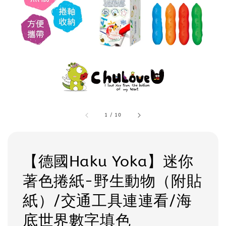
1
/
10
【德國Haku Yoka】迷你
著色捲紙-野生動物（附貼
紙）/交通工具連連看/海
底世界數字填色