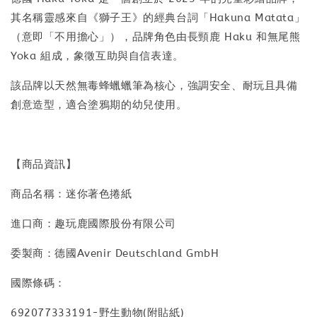
其名稱靈感來自《獅子王》的經典台詞「Hakuna Matata」
（意即「不用擔心」），品牌角色由長頸鹿 Haku 和無尾熊
Yoka 組成，象徵互助與自信表達。
該品牌以天然無毒蜂蠟蠟筆為核心，強調安全、耐玩且具備
創意造型，適合塗鴉期的幼兒使用。
【商品資訊】
商品名稱：迷你著色捲紙
進口商：趣玩鹿國際股份有限公司
委製商：德國Avenir Deutschland GmbH
國際條碼：
692077333191-野生動物(附貼紙)