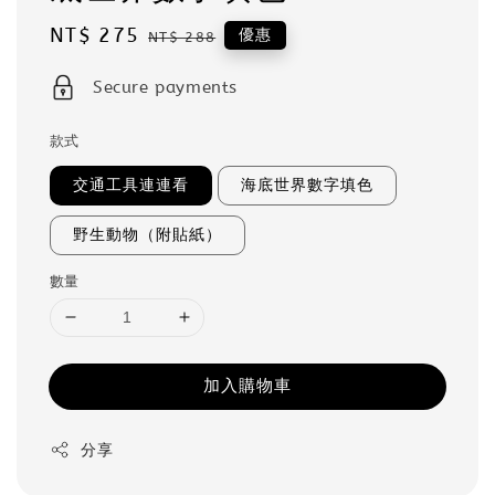
Sale
NT$ 275
Regular
優惠
NT$ 288
price
price
Secure payments
款式
交通工具連連看
海底世界數字填色
野生動物（附貼紙）
數量
加入購物車
分享