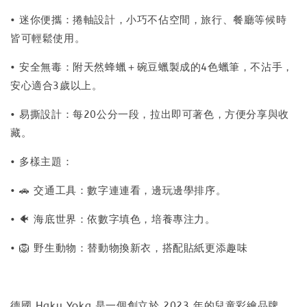
• 迷你便攜：捲軸設計，小巧不佔空間，旅行、餐廳等候時
皆可輕鬆使用。
• 安全無毒：附天然蜂蠟＋碗豆蠟製成的4色蠟筆，不沾手，
安心適合3歲以上。
• 易撕設計：每20公分一段，拉出即可著色，方便分享與收
藏。
• 多樣主題：
• 🚗 交通工具：數字連連看，邊玩邊學排序。
• 🐠 海底世界：依數字填色，培養專注力。
• 🦁 野生動物：替動物換新衣，搭配貼紙更添趣味
德國 Haku Yoka 是一個創立於 2023 年的兒童彩繪品牌，