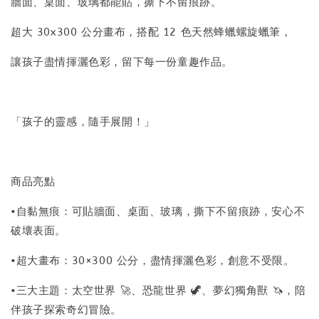
牆面、桌面、玻璃都能貼，撕下不留痕跡。
超大 30x300 公分畫布，搭配 12 色天然蜂蠟螺旋蠟筆，
讓孩子盡情揮灑色彩，留下每一份童趣作品。
「孩子的靈感，隨手展開！」
商品亮點
•自黏無痕：可貼牆面、桌面、玻璃，撕下不留痕跡，安心不
破壞表面。
•超大畫布：30×300 公分，盡情揮灑色彩，創意不受限。
•三大主題：太空世界 🚀、恐龍世界 🦖、夢幻獨角獸 🦄，陪
伴孩子探索奇幻冒險。