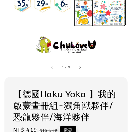
1
/
9
【德國Haku Yoka 】我的
啟蒙畫冊組-獨角獸夥伴/
恐龍夥伴/海洋夥伴
Sale
NT$ 419
Regular
優惠
NT$ 549