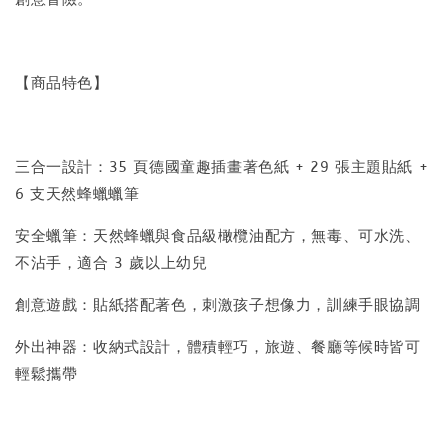
【商品特色】
三合一設計：35 頁德國童趣插畫著色紙 + 29 張主題貼紙 +
6 支天然蜂蠟蠟筆
安全蠟筆：天然蜂蠟與食品級橄欖油配方，無毒、可水洗、
不沾手，適合 3 歲以上幼兒
創意遊戲：貼紙搭配著色，刺激孩子想像力，訓練手眼協調
外出神器：收納式設計，體積輕巧，旅遊、餐廳等候時皆可
輕鬆攜帶