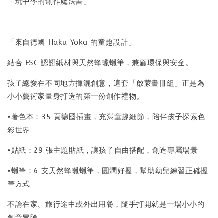
「玩中學的創作魔法書」
「來自德國 Haku Yoka 的童趣設計」
結合 FSC 認證紙材與天然蜂蠟蠟筆，兼顧環保與安全。
孩子總愛在不同地方揮灑創意，這套「啟蒙畫冊組」正是為
小小藝術家量身打造的第一份創作禮物。
•著色本：35 頁德國插畫，充滿童趣細節，陪伴孩子探索色
彩世界
•貼紙：29 張主題貼紙，讓孩子自由搭配，創造專屬場景
•蠟筆：6 支天然蜂蠟蠟筆，圓潤好握，幫助幼兒練習正確握
筆方式
不論在家、旅行途中或外出用餐，隨手打開就是一場小小的
創意冒險。