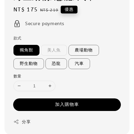
Sale
NT$ 175
Regular
優惠
NT$ 219
price
price
Secure payments
款式
獨角獸
美人魚
農場動物
野生動物
恐龍
汽車
數量
加入購物車
分享