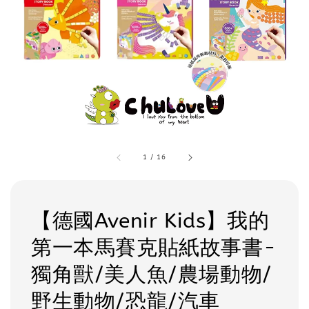
1
/
16
【德國Avenir Kids】我的
第一本馬賽克貼紙故事書-
獨角獸/美人魚/農場動物/
野生動物/恐龍/汽車