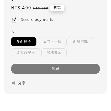
Sale
NT$ 499
Regular
售完
NT$ 990
price
price
Secure payments
大小
多面鏡子
我們不一樣
面對混亂
復古百變怪
黑橘黃藍
售完
分享