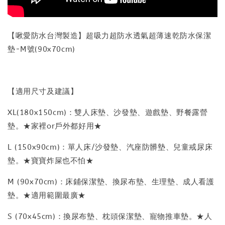
【啾愛防水台灣製造】超吸力超防水透氣超薄速乾防水保潔
墊-M號(90x70cm)
【適用尺寸及建議】
XL(180x150cm)：雙人床墊、沙發墊、遊戲墊、野餐露營
墊。★家裡or戶外都好用★
L (150x90cm)：單人床/沙發墊、汽座防髒墊、兒童戒尿床
墊。★寶寶炸屎也不怕★
M (90x70cm)：床鋪保潔墊、換尿布墊、生理墊、成人看護
墊。★適用範圍最廣★
S (70x45cm)：換尿布墊、枕頭保潔墊、寵物推車墊。★人