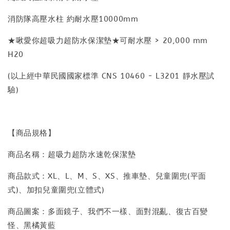
消防隊高壓水柱 約耐水壓10000mm
★啾愛你超吸力超防水保潔墊★可耐水壓 > 20,000 mm
H20
(以上經中華民國國家標準 CNS 10460 - L3201 靜水壓試
驗)
【商品規格】
商品名稱：超吸力超防水速乾保潔墊
商品款式：XL、L、M、S、XS、推車墊、兒童圍兜(平面
式)、加扣兒童圍兜(立體式)
商品圖案：多面鏡子、我們不一樣、面對混亂、復古百變
怪、黑橘黃藍