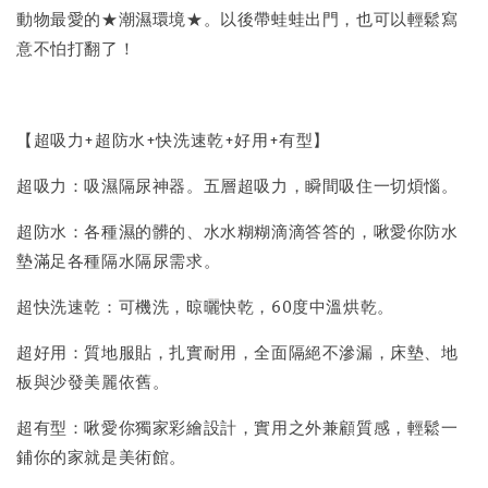
動物最愛的★潮濕環境★。以後帶蛙蛙出門，也可以輕鬆寫
意不怕打翻了！
【超吸力+超防水+快洗速乾+好用+有型】
超吸力：吸濕隔尿神器。五層超吸力，瞬間吸住一切煩惱。
超防水：各種濕的髒的、水水糊糊滴滴答答的，啾愛你防水
墊滿足各種隔水隔尿需求。
超快洗速乾：可機洗，晾曬快乾，60度中溫烘乾。
超好用：質地服貼，扎實耐用，全面隔絕不滲漏，床墊、地
板與沙發美麗依舊。
超有型：啾愛你獨家彩繪設計，實用之外兼顧質感，輕鬆一
鋪你的家就是美術館。