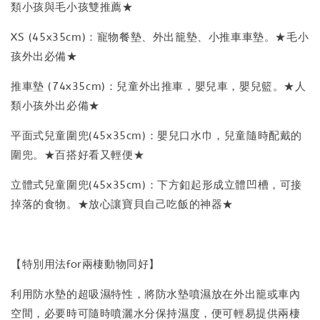
類小孩與毛小孩雙推薦★
XS (45x35cm)：寵物餐墊、外出籠墊、小推車車墊。★毛小
孩外出必備★
推車墊 (74x35cm)：兒童外出推車，嬰兒車，嬰兒籃。★人
類小孩外出必備★
平面式兒童圍兜(45x35cm)：嬰兒口水巾，兒童隨時配戴的
圍兜。★百搭好看又輕便★
立體式兒童圍兜(45x35cm)：下方釦起形成立體凹槽，可接
掉落的食物。★放心讓寶貝自己吃飯的神器★
【特別用法for兩棲動物同好】
利用防水墊的超吸濕特性，將防水墊噴濕放在外出籠或車內
空間，必要時可隨時噴灑水分保持濕度，便可輕易提供兩棲