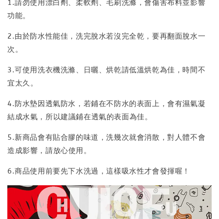
1.請勿使用漂白劑、柔軟劑、毛刷洗滌，會傷害布料並影響
功能。
2.由於防水性能佳，洗完脫水若沒完全乾，要再翻面脫水一
次。
3.可使用洗衣機洗滌、日曬、烘乾請低溫烘乾為佳，時間不
宜太久。
4.防水墊因透氣防水，若鋪在不防水的表面上，會有濕氣凝
結成水氣，所以建議鋪在透氣的表面為佳。
5.新商品會有貼合膠的味道，洗幾次就會消散，對人體不會
造成影響，請放心使用。
6.商品使用前要先下水洗過，這樣吸水性才會發揮喔！