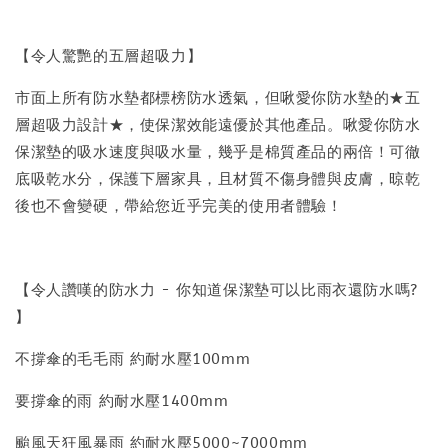
【令人驚艷的五層超吸力】
市面上所有防水墊都標榜防水透氣，但啾愛你防水墊的★五
層超吸力設計★，使保潔效能遠優於其他產品。啾愛你防水
保潔墊的吸水速度與吸水量，幾乎是棉質產品的兩倍！可徹
底吸乾水分，保護下層家具，且材質不傷身體與皮膚，晾乾
後也不會變硬，帶給您近乎完美的使用者體驗！
【令人讚嘆的防水力 - 你知道保潔墊可以比雨衣還防水嗎?
】
不撐傘的毛毛雨 約耐水壓100mm
要撐傘的雨 約耐水壓1400mm
颱風天狂風暴雨 約耐水壓5000~7000mm