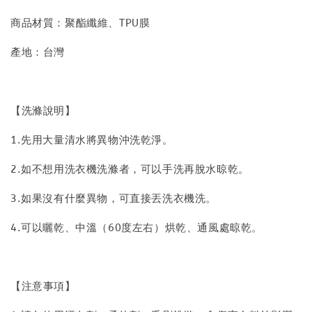
商品材質：聚酯纖維、TPU膜
產地：台灣
【洗滌說明】
1.先用大量清水將異物沖洗乾淨。
2.如不想用洗衣機洗滌者，可以手洗再脫水晾乾。
3.如果沒有什麼異物，可直接丟洗衣機洗。
4.可以曬乾、中溫（60度左右）烘乾、通風處晾乾。
【注意事項】