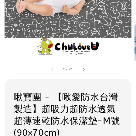
1
/
21
啾寶團 - 【啾愛防水台灣
製造】超吸力超防水透氣
超薄速乾防水保潔墊-M號
(90x70cm)