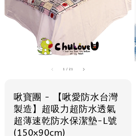
1
/
21
啾寶團 - 【啾愛防水台灣
製造】超吸力超防水透氣
超薄速乾防水保潔墊-L號
(150x90cm)