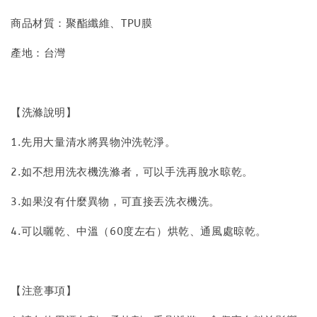
商品材質：聚酯纖維、TPU膜
產地：台灣
【洗滌說明】
1.先用大量清水將異物沖洗乾淨。
2.如不想用洗衣機洗滌者，可以手洗再脫水晾乾。
3.如果沒有什麼異物，可直接丟洗衣機洗。
4.可以曬乾、中溫（60度左右）烘乾、通風處晾乾。
【注意事項】