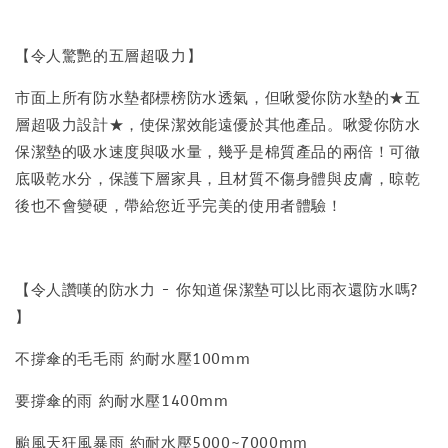
【令人驚艷的五層超吸力】
市面上所有防水墊都標榜防水透氣，但啾愛你防水墊的★五
層超吸力設計★，使保潔效能遠優於其他產品。啾愛你防水
保潔墊的吸水速度與吸水量，幾乎是棉質產品的兩倍！可徹
底吸乾水分，保護下層家具，且材質不傷身體與皮膚，晾乾
後也不會變硬，帶給您近乎完美的使用者體驗！
【令人讚嘆的防水力 - 你知道保潔墊可以比雨衣還防水嗎?
】
不撐傘的毛毛雨 約耐水壓100mm
要撐傘的雨 約耐水壓1400mm
颱風天狂風暴雨 約耐水壓5000~7000mm