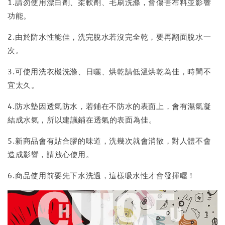
1.請勿使用漂白劑、柔軟劑、毛刷洗滌，會傷害布料並影響
功能。
2.由於防水性能佳，洗完脫水若沒完全乾，要再翻面脫水一
次。
3.可使用洗衣機洗滌、日曬、烘乾請低溫烘乾為佳，時間不
宜太久。
4.防水墊因透氣防水，若鋪在不防水的表面上，會有濕氣凝
結成水氣，所以建議鋪在透氣的表面為佳。
5.新商品會有貼合膠的味道，洗幾次就會消散，對人體不會
造成影響，請放心使用。
6.商品使用前要先下水洗過，這樣吸水性才會發揮喔！