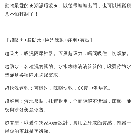
動物最愛的★潮濕環境★。以後帶蛙蛙出門，也可以輕鬆寫
意不怕打翻了！
【超吸力+超防水+快洗速乾+好用+有型】
超吸力：吸濕隔尿神器。五層超吸力，瞬間吸住一切煩惱。
超防水：各種濕的髒的、水水糊糊滴滴答答的，啾愛你防水
墊滿足各種隔水隔尿需求。
超快洗速乾：可機洗，晾曬快乾，60度中溫烘乾。
超好用：質地服貼，扎實耐用，全面隔絕不滲漏，床墊、地
板與沙發美麗依舊。
超有型：啾愛你獨家彩繪設計，實用之外兼顧質感，輕鬆一
鋪你的家就是美術館。