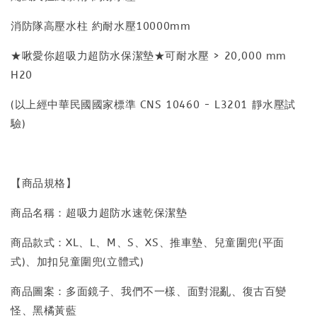
消防隊高壓水柱 約耐水壓10000mm
★啾愛你超吸力超防水保潔墊★可耐水壓 > 20,000 mm
H20
(以上經中華民國國家標準 CNS 10460 - L3201 靜水壓試
驗)
【商品規格】
商品名稱：超吸力超防水速乾保潔墊
商品款式：XL、L、M、S、XS、推車墊、兒童圍兜(平面
式)、加扣兒童圍兜(立體式)
商品圖案：多面鏡子、我們不一樣、面對混亂、復古百變
怪、黑橘黃藍