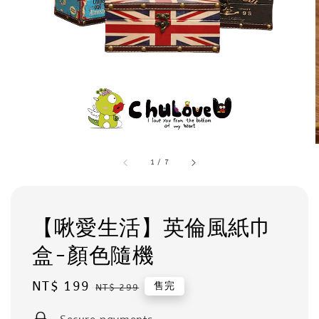
1
/
7
【啾愛生活】英倫風紙巾
盒-顏色隨機
Sale
NT$ 199
Regular
售完
NT$ 299
price
price