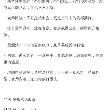
- 防水外層設計：不怕潑濕，不怕遺忘，只怕你太喜歡，紙
巾盒也能防水，生活不再將就。
- 裝飾性強：不只是紙巾盒，更是空間中的質感擺飾。
- 提升空間品味：放在客廳、書房或辦公桌，瞬間提升格
調。
- 易開鎖扣：方便更換紙巾，兼具美感與便利性。
- 居家、辦公皆宜：一盒在手，質感滿屋，細節講究，空間
更有溫度。
- 理想禮品選擇：送禮送品味，不只是一盒紙巾，精緻外
型，實用內涵，送出你的好眼光。
品名:英倫風紙巾盒
材質:PU貼皮、木材