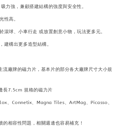
鐵 吸力強，兼顧搭建結構的強度與安全性。
透光性高。
便於滾球、小車行走 或放置創意小物，玩法更多元。
富，建構出更多造型結構。
主流廠牌的磁力片，基本片的部分各大廠牌尺寸大小規
長7.5cm 規格的磁力片
ox、Connetix、Magna Tiles、ArtMag、Picasso、
續的相容性問題，相關週邊也容易補充！