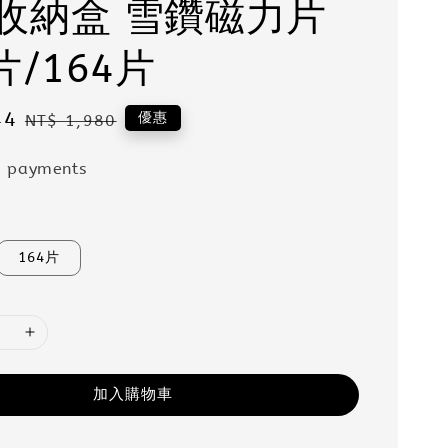
收納盒 雪鑽磁力片
片/164片
44
Regular
優惠
NT$ 1,980
price
e payments
164片
加入購物車