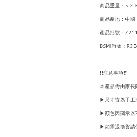
商品重量：5.2 
商品產地：中國
產品批號：2211
BSMI證號：R3E
❗❗注意事項❗❗
本產品需由家長
▶尺寸皆為手工
▶顏色因顯示器
▶如需退換貨請