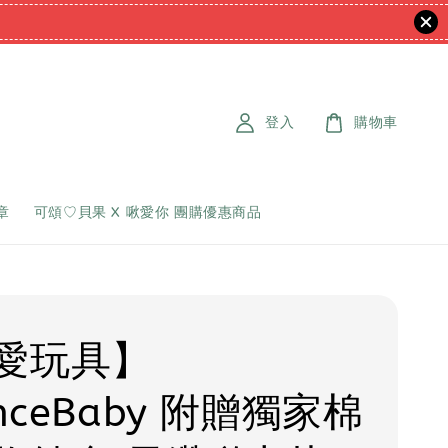
登入
購物車
章
可頌♡貝果 X 啾愛你 團購優惠商品
愛玩具】
enceBaby 附贈獨家棉