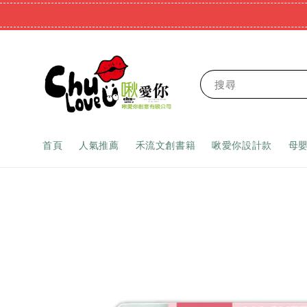
搜尋
首頁
人氣推薦
禾流文創書籍
啾愛你設計款
母