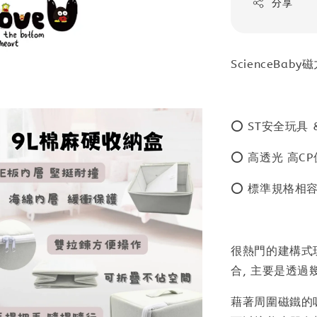
分享
ScienceBab
⭕ ST安全玩具
⭕ 高透光 高CP
⭕ 標準規格相
很熱門的建構式
合, 主要是透過
藉著周圍磁鐵的