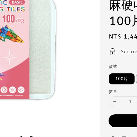
麻硬
100
Sale
NT$ 1,4
price
Secur
款式
100片
數量