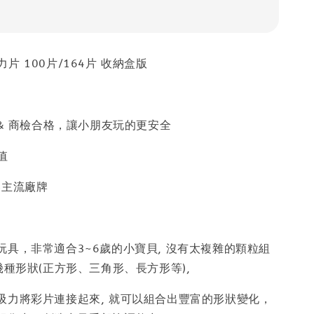
y磁力片 100片/164片 收納盒版
 & 商檢合格，讓小朋友玩的更安全
值
容主流廠牌
玩具，非常適合3~6歲的小寶貝, 沒有太複雜的顆粒組
幾種形狀(正方形、三角形、長方形等),
吸力將彩片連接起來, 就可以組合出豐富的形狀變化，