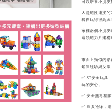
可以培養小朋友
因是磁性連接的
獨自玩得很高興!
家裡兩個小朋友
這類磁力片建構
市面上類似的彩窗
銷售經驗與反饋
✅ ST安全玩
玩的安心。
✅ 安全無毒塑
✅ 圓弧邊緣，