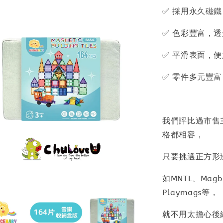
✅ 採用永久磁
✅ 色彩豐富，
✅ 平滑表面，
✅ 零件多元豐
我們評比過市售
格都相容，
只要挑選正方形邊
如MNTL、Magbl
Playmags等，
就不用太擔心後