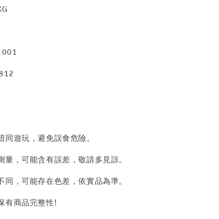
KG
001
812
陪同遊玩，避免誤食危險。
測量，可能含有誤差，敬請多見諒。
不同，可能存在色差，依實品為準。
保有商品完整性!