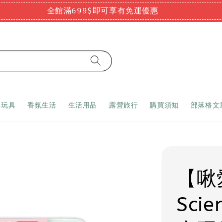
全館滿699$即可享有免運優惠
嬰玩具
香氛生活
生活用品
露營旅行
購買須知
部落格文
【啾
Sci