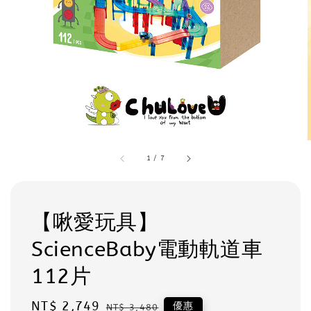
1
/
7
【啾愛玩具】
ScienceBaby電動軌道車
112片
Sale
NT$ 2,749
Regular
優惠
NT$ 3,480