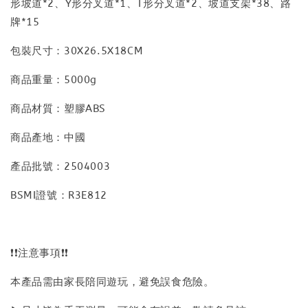
形坡道*2、Y形分叉道*1、T形分叉道*2、坡道支架*38、路
牌*15
包裝尺寸：30X26.5X18CM
商品重量：5000g
商品材質：塑膠ABS
商品產地：中國
產品批號：2504003
BSMI證號：R3E812
❗❗注意事項❗❗
本產品需由家長陪同遊玩，避免誤食危險。