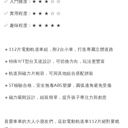
✅ 入門難度：★ ★ ★ ☆ ☆
✅ 實用程度：★ ★ ★ ☆ ☆
✅ 趣味程度：★ ★ ★ ★ ★
🔹112片電動軌道車組，附2台小車，打造專屬立體道路
🔹特殊Y/T型分叉道設計，可切換方向，玩法更豐富
🔹軌道與磁力片相容，可與其他組合搭配拼裝
🔹ST檢驗合格，安全無毒ABS塑膠，圓弧邊角避免受傷
🔹磁力吸附設計，組裝簡單，提升孩子專注力與創意
喜愛車車的大人小朋友們，這款電動軌道車112片絕對要瞧