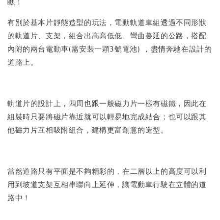
瞧！
有別於基本片靜態造型的玩法，電動軌道車組透過不同形狀
的軌道片、支架，組合出高高低低、彎曲蔓延的公路，搭配
內附的兩台電動車(需安裝一顆3號電池) ，盡情奔馳在設計的
道路上。
軌道片的設計上，四周也跟一般磁力片一樣有磁鐵，因此在
組裝時只要將磁片靠近就可以輕易地完成結合；也可以跟其
他磁力片互相吸附組合，建構更富創意的造型。
當然道路只有平面是不夠精彩的，在二層以上的高度可以利
用到坡道支架互相串聯向上延伸，讓電動車行駛在立體的道
路中！