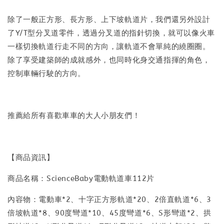
除了一般正方形、長方形、上下坡軌道片，我們還另外設計
了Y/T型分叉道零件，透過分叉道的指針切換，就可以像火車
一樣切換軌道行走不同的方向，讓軌道不會單純的繞圈圈。
除了享受建築師的成就感外，也同時化身交通指揮的角色，
控制車輛行駛的方向。
推薦給所有喜歡車車的大人小朋友們！
【商品資訊】
商品名稱：ScienceBaby電動軌道車112片
內容物：電動車*2、十字正方形軌道*20、2倍直軌道*6、3
倍坡軌道*8、90度彎道*10、45度彎道*6、S形彎道*2、拱