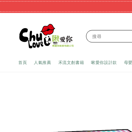
搜尋
首頁
人氣推薦
禾流文創書籍
啾愛你設計款
母