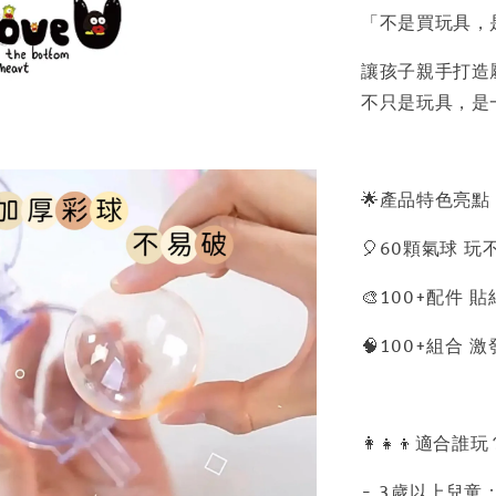
「不是買玩具，
讓孩子親手打造
不只是玩具，是
🌟產品特色亮點
🎈60顆氣球 
🎨100+配件
🧠100+組合
👩‍👧‍👦適合誰玩
- 3歲以上兒