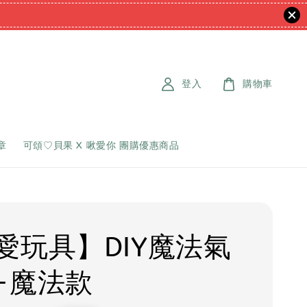
登入
購物車
章
可頌♡貝果 X 啾愛你 團購優惠商品
愛玩具】DIY魔法氣
-魔法款