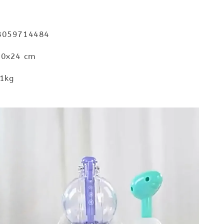
059714484
x24 cm
1kg