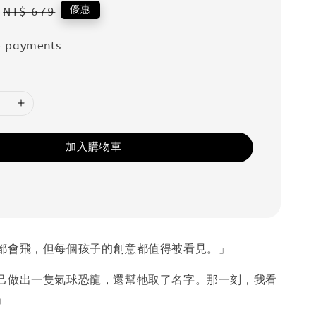
Regular
優惠
NT$ 679
price
e payments
加入購物車
都會飛，但每個孩子的創意都值得被看見。」
己做出一隻氣球恐龍，還幫牠取了名字。那一刻，我看
」