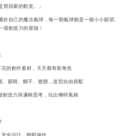
是買回家的歡笑。」
屬於自己的魔法氣球，每一顆氣球都是一個小小願望。
一場創造力的冒險！
：
玩不完的創作素材，天天都有新角色
 貼紙、眼睛、帽子、翅膀…造型自由搭配
 激發創造力與邏輯思考，玩出獨特風格
？
童：安全設計，輕鬆操作