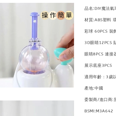
品名:DIY魔法氣
材質:ABS塑料 
彩球 60PCS 裝
3D眼睛12PCS
眼睛8PCS 連接
展示底座3PCS
適用年齡：3歲
產地:中國
委製商/進口商:
BSMI:M3A642