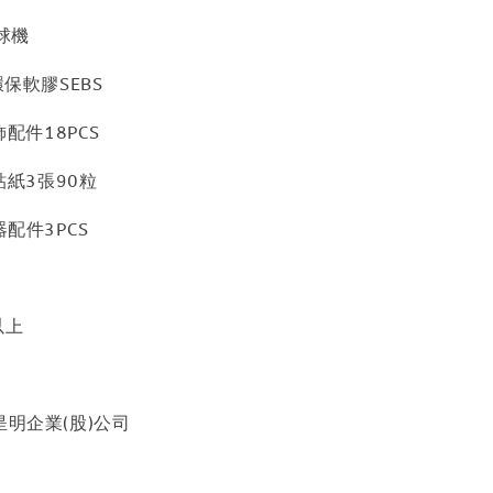
球機
環保軟膠SEBS
飾配件18PCS
 貼紙3張90粒
器配件3PCS
以上
昰明企業(股)公司