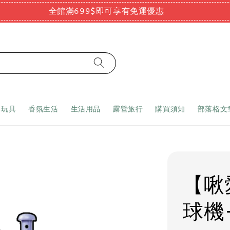
全館滿699$即可享有免運優惠
嬰玩具
香氛生活
生活用品
露營旅行
購買須知
部落格文
【啾
球機