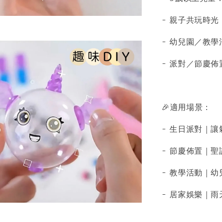
- 親子共玩時
- 幼兒園／教
- 派對／節慶
🎉適用場景：
- 生日派對｜
- 節慶佈置｜
- 教學活動｜
- 居家娛樂｜