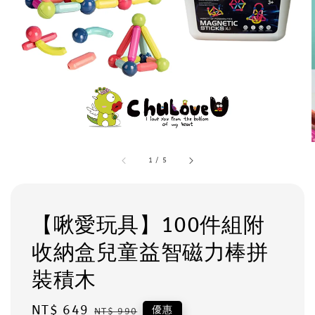
1
/
5
【啾愛玩具】100件組附
收納盒兒童益智磁力棒拼
裝積木
Sale
NT$ 649
Regular
優惠
NT$ 990