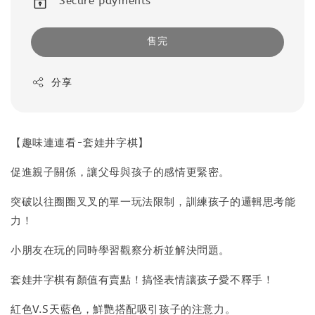
Secure payments
售完
分享
【趣味連連看-套娃井字棋】
促進親子關係，讓父母與孩子的感情更緊密。
突破以往圈圈叉叉的單一玩法限制，訓練孩子的邏輯思考能
力！
小朋友在玩的同時學習觀察分析並解決問題。
套娃井字棋有顏值有賣點！搞怪表情讓孩子愛不釋手！
紅色V.S天藍色，鮮艷搭配吸引孩子的注意力。