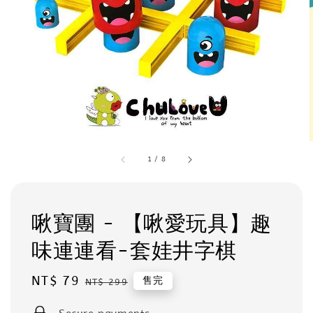
1
/
8
啾寶團 - 【啾愛玩具】趣
味連連看-套娃井字棋
Sale
NT$ 79
Regular
售完
NT$ 299
price
price