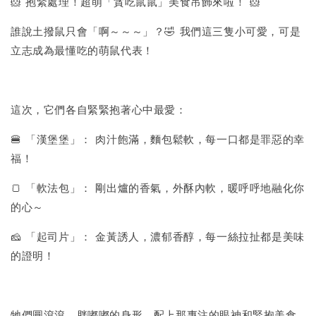
🐹 抱緊處理！超萌「貪吃鼠鼠」美食吊飾來啦！ 🐹
誰說土撥鼠只會「啊～～～」？🤣 我們這三隻小可愛，可是
立志成為最懂吃的萌鼠代表！
這次，它們各自緊緊抱著心中最愛：
🍔 「漢堡堡」： 肉汁飽滿，麵包鬆軟，每一口都是罪惡的幸
福！
🍞 「軟法包」： 剛出爐的香氣，外酥內軟，暖呼呼地融化你
的心～
🧀 「起司片」： 金黃誘人，濃郁香醇，每一絲拉扯都是美味
的證明！
牠們圓滾滾、胖嘟嘟的身形，配上那專注的眼神和緊抱美食