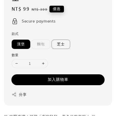
Sale
NT$ 99
Regular
優惠
NT$ 399
price
price
Secure payments
款式
漢堡
麵包
芝士
數量
加入購物車
分享