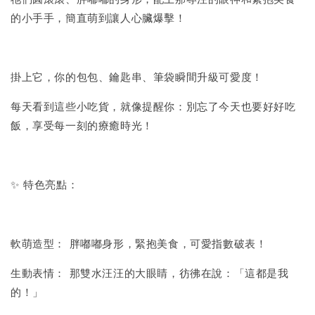
的小手手，簡直萌到讓人心臟爆擊！
掛上它，你的包包、鑰匙串、筆袋瞬間升級可愛度！
每天看到這些小吃貨，就像提醒你：別忘了今天也要好好吃
飯，享受每一刻的療癒時光！
✨ 特色亮點：
軟萌造型： 胖嘟嘟身形，緊抱美食，可愛指數破表！
生動表情： 那雙水汪汪的大眼睛，彷彿在說：「這都是我
的！」