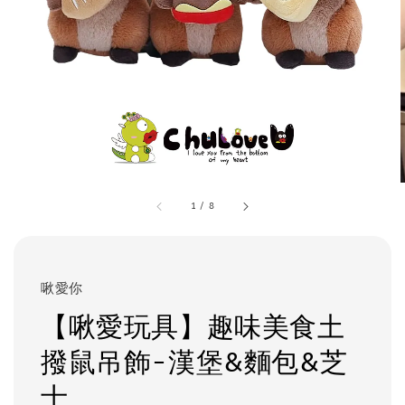
1
/
8
啾愛你
【啾愛玩具】趣味美食土
撥鼠吊飾-漢堡&麵包&芝
士