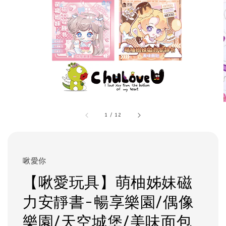
1
/
12
啾愛你
【啾愛玩具】萌柚姊妹磁
力安靜書-暢享樂園/偶像
樂園/天空城堡/美味面包