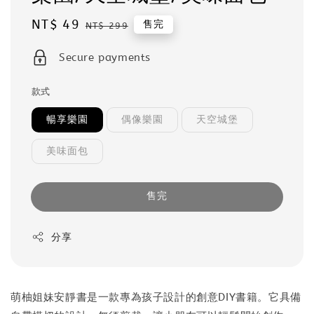
Sale
NT$ 49
Regular
售完
NT$ 299
price
price
Secure payments
款式
暢享樂園
偶像樂園
天空城堡
美味面包
售完
分享
萌柚姐妹安靜書是一款專為孩子設計的創意DIY書籍。它具備