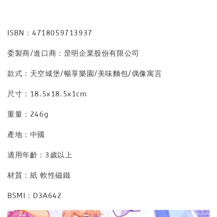
ISBN：4718059713937
委製商/進口商：昰明企業股份有限公司
款式：天空城堡/暢享樂園/美味麵包/偶像寓言
尺寸：18.5x18.5x1cm
重量：246g
產地：中國
適用年齡：3歲以上
材質：紙 軟性磁鐵
BSMI：D3A642