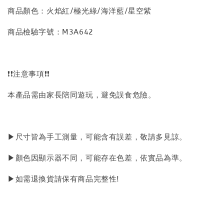
商品顏色：火焰紅/極光綠/海洋藍/星空紫
商品檢驗字號：M3A642
❗❗注意事項❗❗
本產品需由家長陪同遊玩，避免誤食危險。
▶尺寸皆為手工測量，可能含有誤差，敬請多見諒。
▶顏色因顯示器不同，可能存在色差，依實品為準。
▶如需退換貨請保有商品完整性!