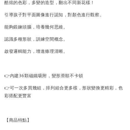
酷炫的色彩，多變的造型，翻出不同新花樣！
引導孩子對平面圖像進行認知，對顏色進行觀察。
能夠鍛鍊頭腦，培養幾何思維。
認識多種形狀，訓練空間概念。
啟發邏輯能力，增進條理清晰。
👉內建36顆磁鐵吸附，變形滑順不卡頓
👉可一次多買幾組，排列組合更多樣，形狀變換更精彩，色
彩搭配更豐富
【商品特點】