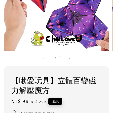
1
/
11
【啾愛玩具】立體百變磁
力解壓魔方
Sale
NT$ 99
Regular
優惠
NT$ 299
price
price