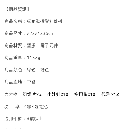
【商品資訊】
商品名稱：獨角獸投影娃娃機
商品尺寸：27x24x36cm
商品材質：塑膠、電子元件
商品重量：1152g
商品顏色：綠色、粉色
商品產地：中國
：幻燈片x5
、
小娃娃x10
、
空扭蛋
x10
、代幣
x12
內容物
功 率：4顆3號電池
適用年齡：3歲以上