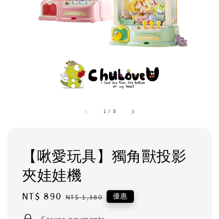
1
/
8
【啾愛玩具】獨角獸投影
夾娃娃機
Sale
NT$ 890
Regular
優惠
NT$ 1,380
price
price