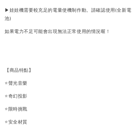
▶娃娃機需要較充足的電量使機制作動。請確認使用(全新電
池)
如果電力不足可能會出現無法正常使用的情況喔！
【商品特點】
⭐聲光音樂
⭐奇幻投影
⭐限時挑戰
⭐安全材質