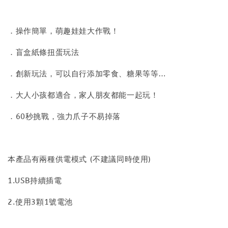
．操作簡單，萌趣娃娃大作戰！
．盲盒紙條扭蛋玩法
．創新玩法，可以自行添加零食、糖果等等…
．大人小孩都適合，家人朋友都能一起玩！
．60秒挑戰，強力爪子不易掉落
本產品有兩種供電模式 (不建議同時使用)
1.USB持續插電
2.使用3顆1號電池