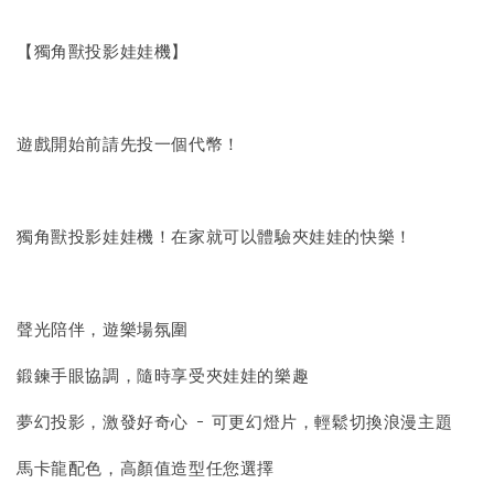
【獨角獸投影娃娃機】
遊戲開始前請先投一個代幣！
獨角獸投影娃娃機！在家就可以體驗夾娃娃的快樂！
聲光陪伴，遊樂場氛圍
鍛鍊手眼協調，隨時享受夾娃娃的樂趣
夢幻投影，激發好奇心 - 可更幻燈片，輕鬆切換浪漫主題
馬卡龍配色，高顏值造型任您選擇