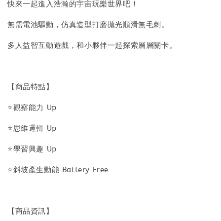
快來一起進入浩瀚的宇宙玩樂世界吧！
無需電池驅動，仿真造型打磨拋光順滑無毛刺。
多人益智互動遊戲，和小夥伴一起探索層層關卡。
【商品特點】
⭐觀察能力 Up
⭐思維邏輯 Up
⭐學習興趣 Up
⭐斜坡產生動能 Battery Free
【商品資訊】