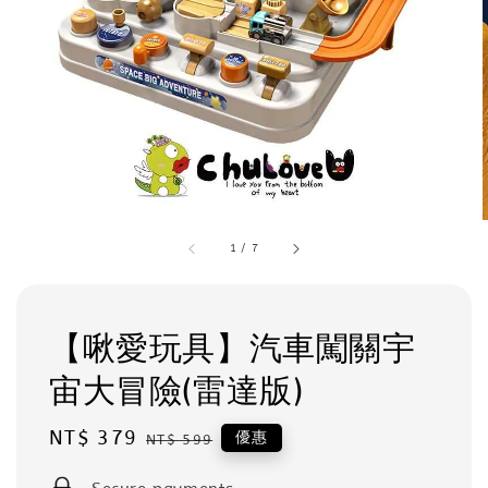
1
/
7
【啾愛玩具】汽車闖關宇
宙大冒險(雷達版)
Sale
NT$ 379
Regular
優惠
NT$ 599
price
price