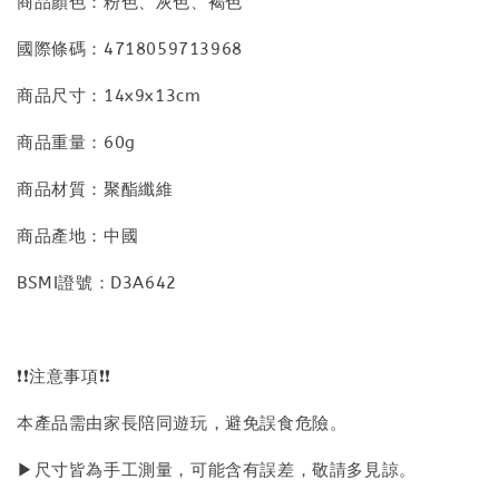
商品顏色：粉色、灰色、褐色
國際條碼：4718059713968
商品尺寸：14x9x13cm
商品重量：60g
商品材質：聚酯纖維
商品產地：中國
BSMI證號：D3A642
❗❗注意事項❗❗
本產品需由家長陪同遊玩，避免誤食危險。
▶尺寸皆為手工測量，可能含有誤差，敬請多見諒。