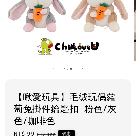
1
/
8
【啾愛玩具】毛绒玩偶蘿
蔔兔掛件鑰匙扣-粉色/灰
色/咖啡色
Sale
NT$ 99
Regular
優惠
NT$ 199